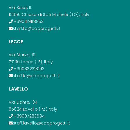
Via Susa, 11
10050 Chiusa di San Michele (TO), Italy
+3901119118853
staff.to@cooprogetti.it
LECCE
Via Sturzo, 19
73100 Lecce (LE), Italy
+390832318193
staff.le@cooprogetti.it
LAVELLO
Via Dante, 134
85024 Lavello (PZ) Italy
+39097283694
staff.lavello@cooprogetti.it