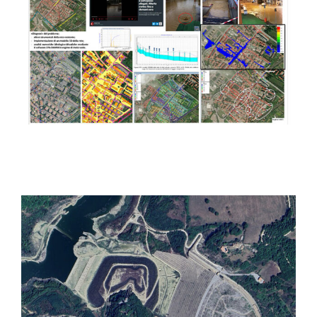
realizzazione di un nuovo
scolmatore di piena con
recapito nel t. Vingone
(lotto 1) e realizzazione di un
nuovo scolmatore di piena
con recapito nel f. Sellina
(lotto 2)
Intervento di stabilizzazione
e messa in sicurezza del
versante destro dell’invaso
e dell’opera di presa della