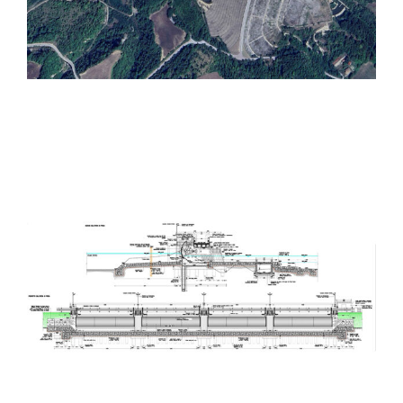
diga di Casanuova sul
fiume Chiascio
Interventi diretti alla
riduzione del rischio
idraulico e al risanamento
ambientale nei bacini del
fiume Topino a torrente
Chiona – 1° stralcio 2° lotto
– Messa in sicurezza della
città di Foligno