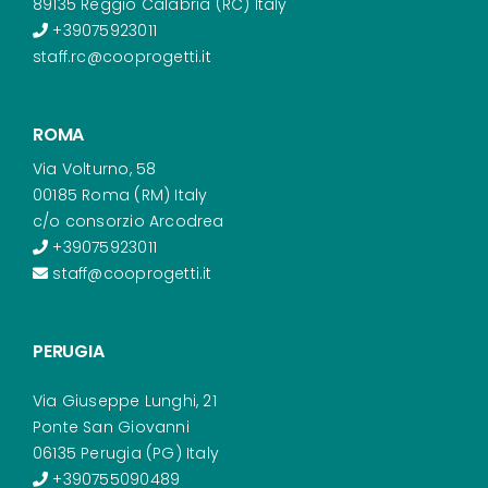
89135 Reggio Calabria (RC) Italy
+39075923011
staff.rc@cooprogetti.it
ROMA
Via Volturno, 58
00185 Roma (RM) Italy
c/o consorzio Arcodrea
+39075923011
staff@cooprogetti.it
PERUGIA
Via Giuseppe Lunghi, 21
Ponte San Giovanni
06135 Perugia (PG) Italy
+390755090489