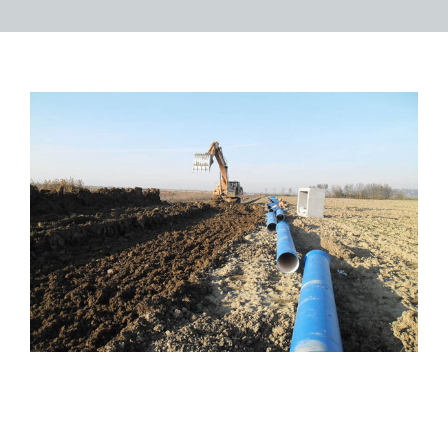
Rete irrigua dei distretti
ricadenti nella Valdichiana
Senese alimentata
dall’Invaso di Montedoglio –
1° stralcio funzionale – lotto
1