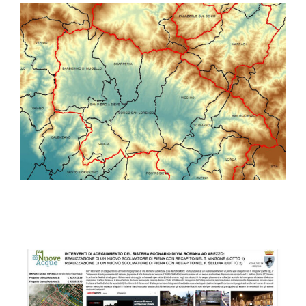
Studio idrologico idraulico a
supporto del piano
strutturale del Mugello
Interventi di adeguamento
del sistema fognario di via
Romana ad Arezzo: