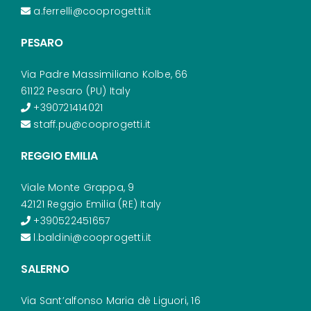
a.ferrelli@cooprogetti.it
PESARO
Via Padre Massimiliano Kolbe, 66
61122 Pesaro (PU) Italy
+390721414021
staff.pu@cooprogetti.it
REGGIO EMILIA
Viale Monte Grappa, 9
42121 Reggio Emilia (RE) Italy
+390522451657
l.baldini@cooprogetti.it
SALERNO
Via Sant’alfonso Maria dè Liguori, 16