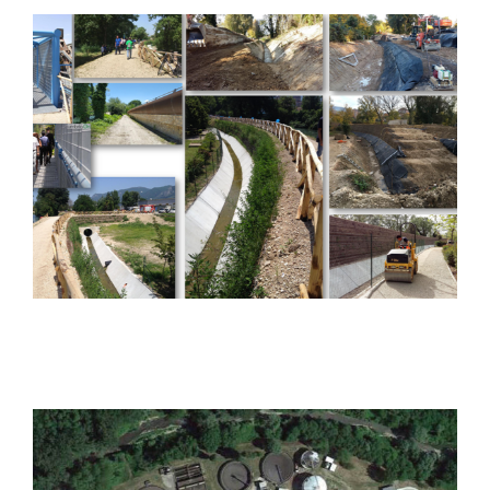
Opere di sistemazione
idraulica del Fiume Nera
per la messa in sicurezza
delle aree a rischio di
inondazione della Conca
Ternana (III Stralcio
funzionale, I Lotto)