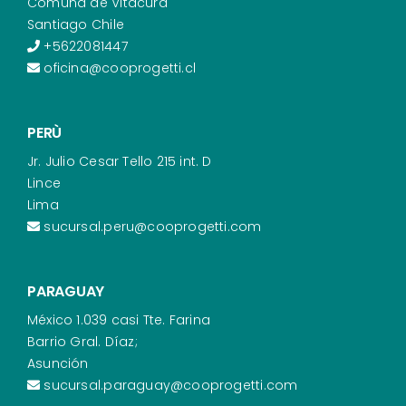
Comuna de Vitacura
Santiago Chile
+5622081447
oficina@cooprogetti.cl
PERÙ
Jr. Julio Cesar Tello 215 int. D
Lince
Lima
sucursal.peru@cooprogetti.com
PARAGUAY
México 1.039 casi Tte. Farina
Barrio Gral. Díaz;
Asunción
sucursal.paraguay@cooprogetti.com