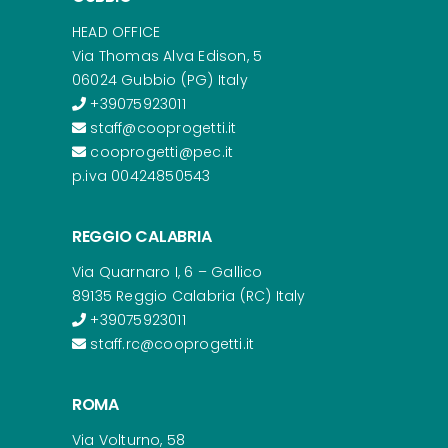
HEAD OFFICE
Via Thomas Alva Edison, 5
06024 Gubbio (PG) Italy
+39075923011
staff@cooprogetti.it
cooprogetti@pec.it
p.iva 00424850543
REGGIO CALABRIA
Via Quarnaro I, 6 – Gallico
89135 Reggio Calabria (RC) Italy
+39075923011
staff.rc@cooprogetti.it
ROMA
Via Volturno, 58