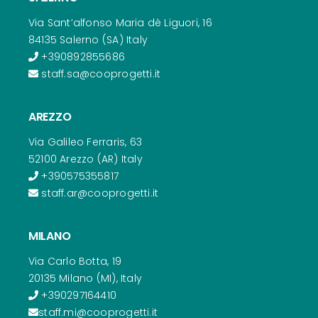
Via Sant’alfonso Maria dè Liguori, 16
84135 Salerno (SA) Italy
+390892855686
staff.sa@cooprogetti.it
AREZZO
Via Galileo Ferraris, 63
52100 Arezzo (AR) Italy
+390575355817
staff.ar@cooprogetti.it
MILANO
Via Carlo Botta, 19
20135 Milano (MI), Italy
+390297164410
staff.mi@cooprogetti.it