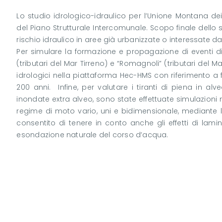
Lo studio idrologico-idraulico per l’Unione Montana d
del Piano Strutturale Intercomunale. Scopo finale dello s
rischio idraulico in aree già urbanizzate o interessate d
Per simulare la formazione e propagazione di eventi di p
(tributari del Mar Tirreno) e “Romagnoli” (tributari del M
idrologici nella piattaforma Hec-HMS con riferimento a f
200 anni. Infine, per valutare i tiranti di piena in alv
inondate extra alveo, sono state effettuate simulazion
regime di moto vario, uni e bidimensionale, mediante l
consentito di tenere in conto anche gli effetti di lamin
esondazione naturale del corso d’acqua.