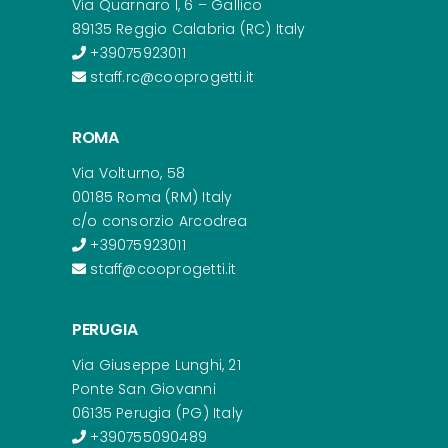
Via Quarnaro I, 6 – Gallico
89135 Reggio Calabria (RC) Italy
+39075923011
staff.rc@cooprogetti.it
ROMA
Via Volturno, 58
00185 Roma (RM) Italy
c/o consorzio Arcodrea
+39075923011
staff@cooprogetti.it
PERUGIA
Via Giuseppe Lunghi, 21
Ponte San Giovanni
06135 Perugia (PG) Italy
+390755090489