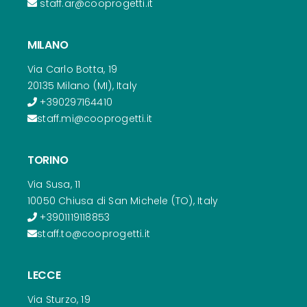
staff.ar@cooprogetti.it
MILANO
Via Carlo Botta, 19
20135 Milano (MI), Italy
+390297164410
staff.mi@cooprogetti.it
TORINO
Via Susa, 11
10050 Chiusa di San Michele (TO), Italy
+3901119118853
staff.to@cooprogetti.it
LECCE
Via Sturzo, 19