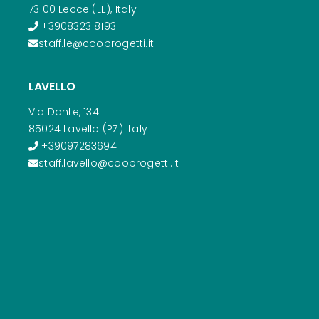
73100 Lecce (LE), Italy
+390832318193
staff.le@cooprogetti.it
LAVELLO
Via Dante, 134
85024 Lavello (PZ) Italy
+39097283694
staff.lavello@cooprogetti.it