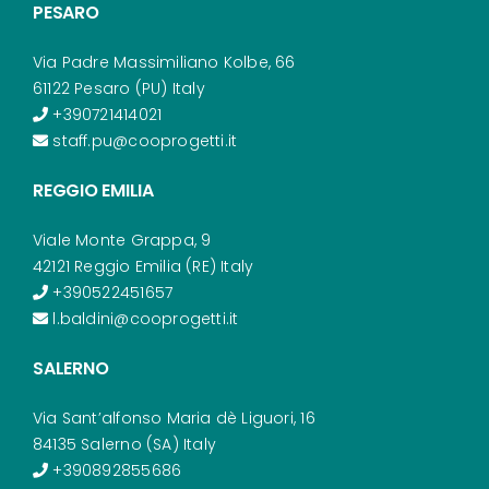
PESARO
Via Padre Massimiliano Kolbe, 66
61122 Pesaro (PU) Italy
+390721414021
staff.pu@cooprogetti.it
REGGIO EMILIA
Viale Monte Grappa, 9
42121 Reggio Emilia (RE) Italy
+390522451657
l.baldini@cooprogetti.it
SALERNO
Via Sant’alfonso Maria dè Liguori, 16
84135 Salerno (SA) Italy
+390892855686