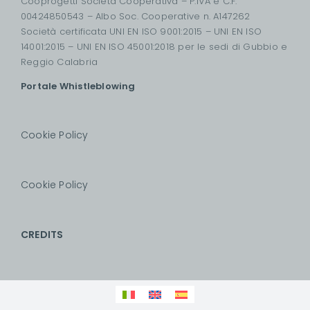
Cooprogetti Società Cooperativa – P.IVA e C.F.
00424850543 – Albo Soc. Cooperative n. A147262
Società certificata UNI EN ISO 9001:2015 – UNI EN ISO
14001:2015 – UNI EN ISO 45001:2018 per le sedi di Gubbio e
Reggio Calabria
Portale Whistleblowing
Cookie Policy
Cookie Policy
CREDITS