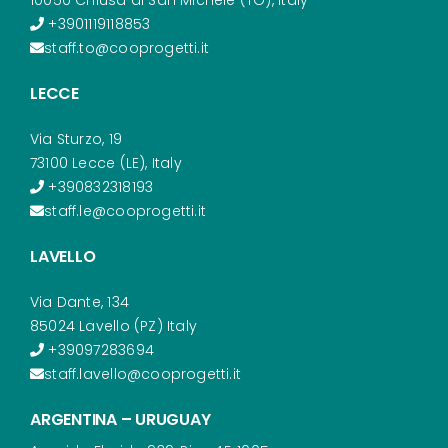
10050 Chiusa di San Michele (TO), Italy
+3901119118853
staff.to@cooprogetti.it
LECCE
Via Sturzo, 19
73100 Lecce (LE), Italy
+390832318193
staff.le@cooprogetti.it
LAVELLO
Via Dante, 134
85024 Lavello (PZ) Italy
+39097283694
staff.lavello@cooprogetti.it
ARGENTINA – URUGUAY