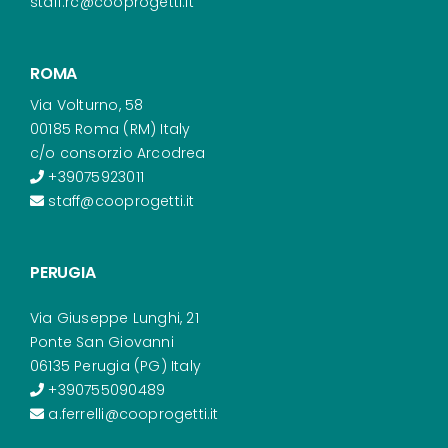
staff.rc@cooprogetti.it
ROMA
Via Volturno, 58
00185 Roma (RM) Italy
c/o consorzio Arcodrea
+39075923011
staff@cooprogetti.it
PERUGIA
Via Giuseppe Lunghi, 21
Ponte San Giovanni
06135 Perugia (PG) Italy
+390755090489
a.ferrelli@cooprogetti.it