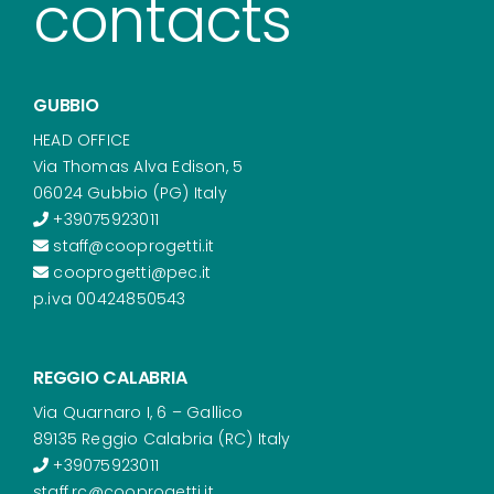
contacts
GUBBIO
HEAD OFFICE
Via Thomas Alva Edison, 5
06024 Gubbio (PG) Italy
+39075923011
staff@cooprogetti.it
cooprogetti@pec.it
p.iva 00424850543
REGGIO CALABRIA
Via Quarnaro I, 6 – Gallico
89135 Reggio Calabria (RC) Italy
+39075923011
staff.rc@cooprogetti.it