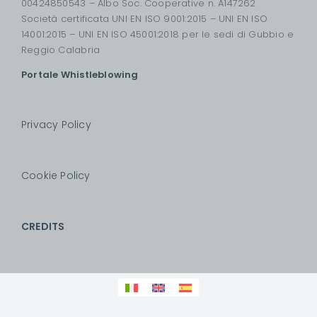
00424850543 – Albo Soc. Cooperative n. A147262
Società certificata UNI EN ISO 9001:2015 – UNI EN ISO
14001:2015 – UNI EN ISO 45001:2018 per le sedi di Gubbio e
Reggio Calabria
Portale Whistleblowing
Privacy Policy
Cookie Policy
CREDITS