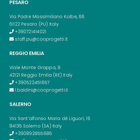
PESARO
Via Padre Massimiliano Kolbe, 66
61122 Pesaro (PU) Italy
+390721414021
staff.pu@cooprogetti.it
REGGIO EMILIA
Viale Monte Grappa, 9
42121 Reggio Emilia (RE) Italy
+390522451657
l.baldini@cooprogetti.it
SALERNO
Via Sant’alfonso Maria dè Liguori, 16
84135 Salerno (SA) Italy
+390892855686