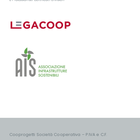
Cooprogetti Società Cooperativa – P.IVA e C.F.