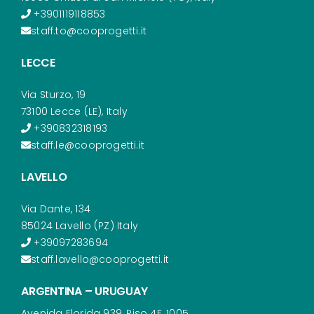
+3901119118853
staff.to@cooprogetti.it
LECCE
Via Sturzo, 19
73100 Lecce (LE), Italy
+390832318193
staff.le@cooprogetti.it
LAVELLO
Via Dante, 134
85024 Lavello (PZ) Italy
+39097283694
staff.lavello@cooprogetti.it
ARGENTINA – URUGUAY
Avenida Florida 939, Piso 4F, 1005