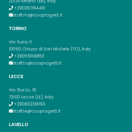
20135 Milano (MI), Italy
+390297164410
staff.mi@cooprogetti.it
TORINO
Via Susa, 11
10050 Chiusa di San Michele (TO), Italy
+3901119118853
staff.to@cooprogetti.it
LECCE
Via Sturzo, 19
73100 Lecce (LE), Italy
+390832318193
staff.le@cooprogetti.it
LAVELLO