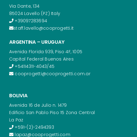
Via Dante, 134
85024 Lavello (PZ) Italy
+39097283694
staff.lavello@cooprogetti.it
ARGENTINA – URUGUAY
Avenida Florida 939, Piso 4F, 1005
Capital Federal Buenos Aires
+54114311-4043/45
cooprogetti@cooprogetti.com.ar
BOLIVIA
Avenida 16 de Julio n. 1479
Edificio San Pablo Piso 15 Zona Central
La Paz
+591-(2)-2494393
lapaz@cooprogetti.com