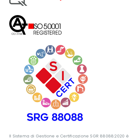
Il Sistema di Gestione e Certificazione SGR 88088:2020 è