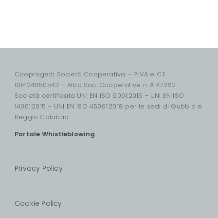
Cooprogetti Società Cooperativa – P.IVA e C.F.
00424850543 – Albo Soc. Cooperative n. A147262
Società certificata UNI EN ISO 9001:2015 – UNI EN ISO
14001:2015 – UNI EN ISO 45001:2018 per le sedi di Gubbio e
Reggio Calabria
Portale Whistleblowing
Privacy Policy
Cookie Policy