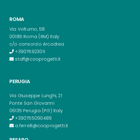
ROMA
Via Volturno, 58
00185 Roma (RM) Italy
c/o consorzio Arcodrea
+39075923011
staff@cooprogetti.it
PERUGIA
Via Giuseppe Lunghi, 21
Ponte San Giovanni
06135 Perugia (PG) Italy
+390755090489
a.ferrelli@cooprogetti.it
PESARO