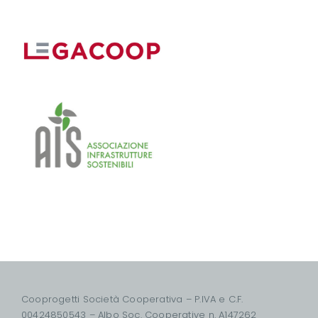
Cooprogetti Società Cooperativa – P.IVA e C.F.
00424850543 – Albo Soc. Cooperative n. A147262