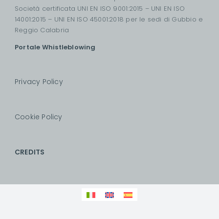
Società certificata UNI EN ISO 9001:2015 – UNI EN ISO
14001:2015 – UNI EN ISO 45001:2018 per le sedi di Gubbio e
Reggio Calabria
Portale Whistleblowing
Privacy Policy
Cookie Policy
CREDITS