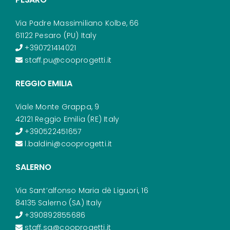
Via Padre Massimiliano Kolbe, 66
61122 Pesaro (PU) Italy
+390721414021
staff.pu@cooprogetti.it
REGGIO EMILIA
Viale Monte Grappa, 9
42121 Reggio Emilia (RE) Italy
+390522451657
l.baldini@cooprogetti.it
SALERNO
Via Sant’alfonso Maria dè Liguori, 16
84135 Salerno (SA) Italy
+390892855686
staff.sa@cooprogetti.it