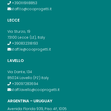
+3901119118853
staff.to@cooprogetti.it
LECCE
Via Sturzo, 19
73100 Lecce (LE), Italy
+390832318193
staff.le@cooprogetti.it
LAVELLO
Via Dante, 134
85024 Lavello (PZ) Italy
+39097283694
staff.lavello@cooprogetti.it
ARGENTINA – URUGUAY
Avenida Florida 939, Piso 4F, 1005