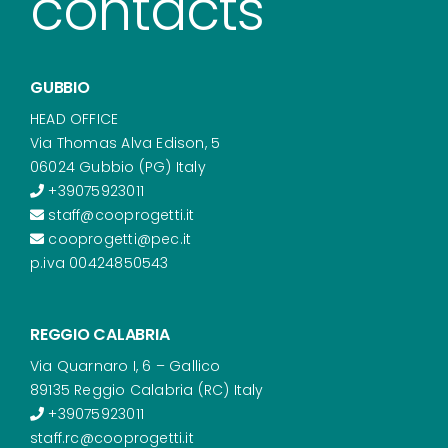
contacts
GUBBIO
HEAD OFFICE
Via Thomas Alva Edison, 5
06024 Gubbio (PG) Italy
+39075923011
staff@cooprogetti.it
cooprogetti@pec.it
p.iva 00424850543
REGGIO CALABRIA
Via Quarnaro I, 6 – Gallico
89135 Reggio Calabria (RC) Italy
+39075923011
staff.rc@cooprogetti.it