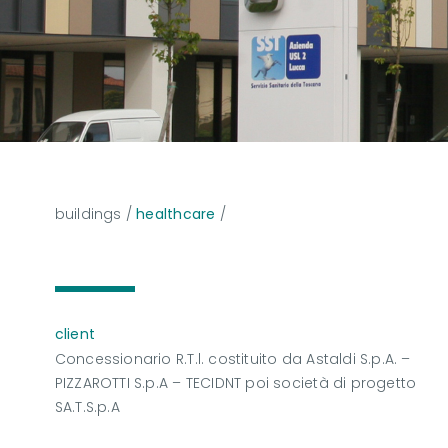
buildings
/
healthcare
/
client
Concessionario R.T.l. costituito da Astaldi S.p.A. –
PIZZAROTTI S.p.A – TECIDNT poi società di progetto
SA.T.S.p.A