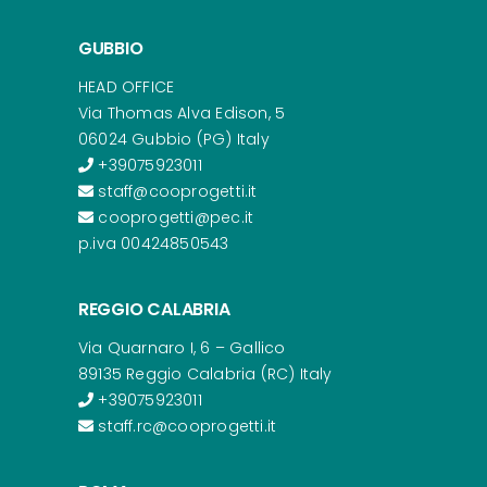
GUBBIO
HEAD OFFICE
Via Thomas Alva Edison, 5
06024 Gubbio (PG) Italy
+39075923011
staff@cooprogetti.it
cooprogetti@pec.it
p.iva 00424850543
REGGIO CALABRIA
Via Quarnaro I, 6 – Gallico
89135 Reggio Calabria (RC) Italy
+39075923011
staff.rc@cooprogetti.it