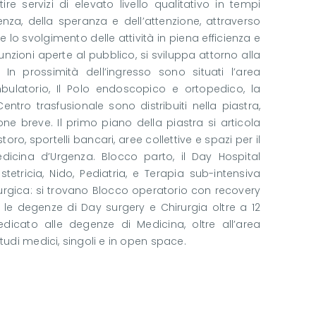
ire servizi di elevato livello qualitativo in tempi
nza, della speranza e dell’attenzione, attraverso
e lo svolgimento delle attività in piena efficienza e
unzioni aperte al pubblico, si sviluppa attorno alla
 In prossimità dell’ingresso sono situati l’area
ambulatorio, Il Polo endoscopico e ortopedico, la
entro trasfusionale sono distribuiti nella piastra,
e breve. Il primo piano della piastra si articola
oro, sportelli bancari, aree collettive e spazi per il
dicina d’Urgenza. Blocco parto, il Day Hospital
etricia, Nido, Pediatria, e Terapia sub-intensiva
rurgica: si trovano Blocco operatorio con recovery
 le degenze di Day surgery e Chirurgia oltre a 12
edicato alle degenze di Medicina, oltre all’area
udi medici, singoli e in open space.