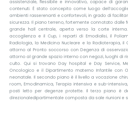
assistenziale, flessibile e innovativo, capace di garant
contenuti. È stato concepito come luogo dell’accoglie
ambienti rasserenanti e confortevoli, in grado di facilitar
sicurezza. Il piano terreno, fortemente connotato dalle f
grande hall centrale, aperta verso la corte interna.
accoglienza e il Cup, i reparti di Emodialisi, il Poli
Radiologia, la Medicina Nucleare e la Radioterapia, il C
attorno al Pronto soccorso con Degenza di osservazion
attorno al grande spazio interno con negozi, luoghi di rist
culto. Qui si trovano Day hospital e Day Service, Me
Oncologico e il Dipartimento materno Infantile con Ost
neonatale. Il secondo piano è il livello a vocazione chi
room, Emodinamica, Terapia intensiva e sub-intensiva,
posti letto per degenze protette. Il terzo piano è d
direzionaledipartimentale composta da sale riunioni e st