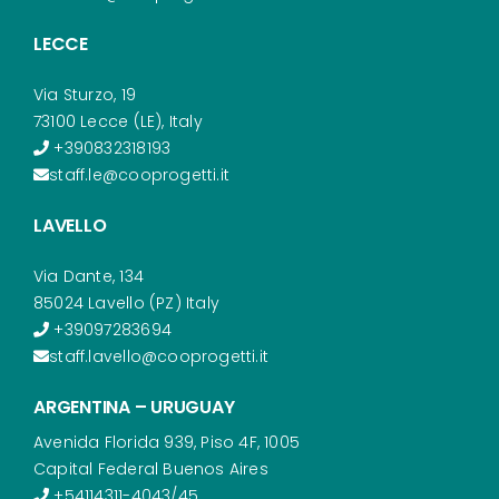
LECCE
Via Sturzo, 19
73100 Lecce (LE), Italy
+390832318193
staff.le@cooprogetti.it
LAVELLO
Via Dante, 134
85024 Lavello (PZ) Italy
+39097283694
staff.lavello@cooprogetti.it
ARGENTINA – URUGUAY
Avenida Florida 939, Piso 4F, 1005
Capital Federal Buenos Aires
+54114311-4043/45