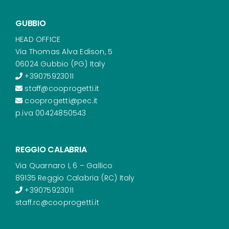
GUBBIO
HEAD OFFICE
Via Thomas Alva Edison, 5
06024 Gubbio (PG) Italy
+39075923011
staff@cooprogetti.it
cooprogetti@pec.it
p.iva 00424850543
REGGIO CALABRIA
Via Quarnaro I, 6 – Gallico
89135 Reggio Calabria (RC) Italy
+39075923011
staff.rc@cooprogetti.it