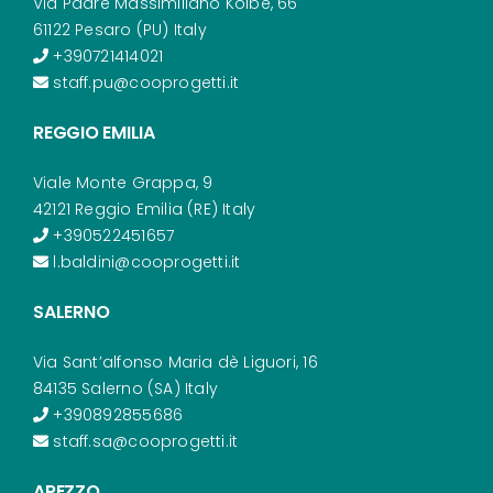
Via Padre Massimiliano Kolbe, 66
61122 Pesaro (PU) Italy
+390721414021
staff.pu@cooprogetti.it
REGGIO EMILIA
Viale Monte Grappa, 9
42121 Reggio Emilia (RE) Italy
+390522451657
l.baldini@cooprogetti.it
SALERNO
Via Sant’alfonso Maria dè Liguori, 16
84135 Salerno (SA) Italy
+390892855686
staff.sa@cooprogetti.it
AREZZO