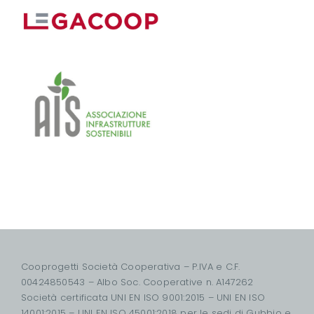
Cooprogetti Società Cooperativa – P.IVA e C.F.
00424850543 – Albo Soc. Cooperative n. A147262
Società certificata UNI EN ISO 9001:2015 – UNI EN ISO
14001:2015 – UNI EN ISO 45001:2018 per le sedi di Gubbio e