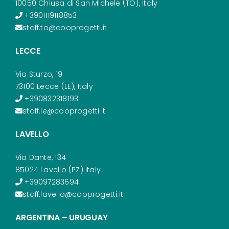
10050 Chiusa di San Michele (TO), Italy
+3901119118853
staff.to@cooprogetti.it
LECCE
Via Sturzo, 19
73100 Lecce (LE), Italy
+390832318193
staff.le@cooprogetti.it
LAVELLO
Via Dante, 134
85024 Lavello (PZ) Italy
+39097283694
staff.lavello@cooprogetti.it
ARGENTINA – URUGUAY