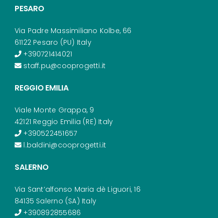
PESARO
Via Padre Massimiliano Kolbe, 66
61122 Pesaro (PU) Italy
+390721414021
staff.pu@cooprogetti.it
REGGIO EMILIA
Viale Monte Grappa, 9
42121 Reggio Emilia (RE) Italy
+390522451657
l.baldini@cooprogetti.it
SALERNO
Via Sant’alfonso Maria dè Liguori, 16
84135 Salerno (SA) Italy
+390892855686