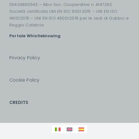
00424850543 – Albo Soc. Cooperative n. A147262
Società certificata UNI EN ISO 9001:2015 – UNI EN ISO
14001:2015 – UNI EN ISO 45001:2018 per le sedi di Gubbio e
Reggio Calabria
Portale Whistleblowing
Privacy Policy
Cookie Policy
CREDITS