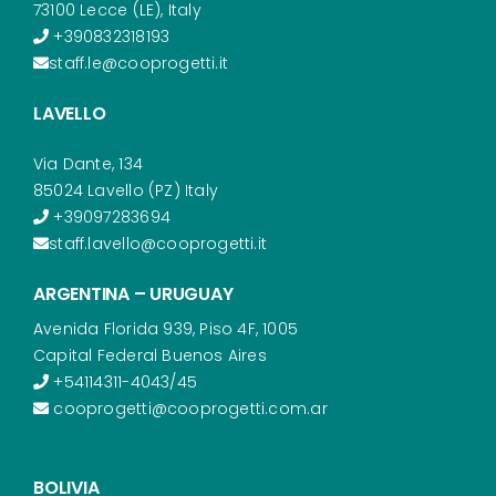
73100 Lecce (LE), Italy
+390832318193
staff.le@cooprogetti.it
LAVELLO
Via Dante, 134
85024 Lavello (PZ) Italy
+39097283694
staff.lavello@cooprogetti.it
ARGENTINA – URUGUAY
Avenida Florida 939, Piso 4F, 1005
Capital Federal Buenos Aires
+54114311-4043/45
cooprogetti@cooprogetti.com.ar
BOLIVIA