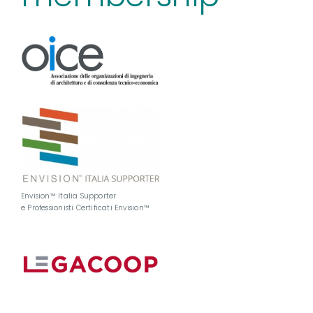
Envision™ Italia Supporter
e Professionisti Certificati Envision™