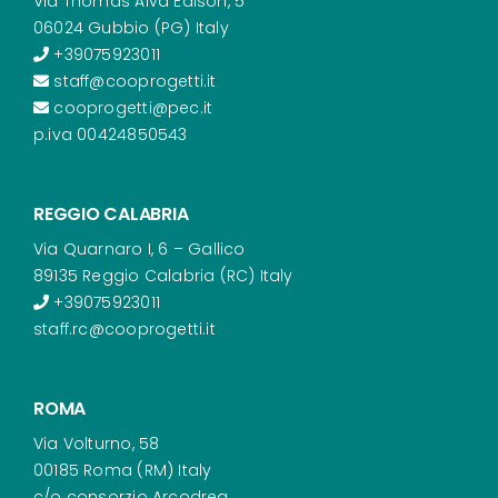
Via Thomas Alva Edison, 5
06024 Gubbio (PG) Italy
+39075923011
staff@cooprogetti.it
cooprogetti@pec.it
p.iva 00424850543
REGGIO CALABRIA
Via Quarnaro I, 6 – Gallico
89135 Reggio Calabria (RC) Italy
+39075923011
staff.rc@cooprogetti.it
ROMA
Via Volturno, 58
00185 Roma (RM) Italy
c/o consorzio Arcodrea