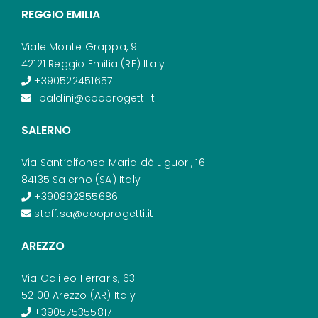
REGGIO EMILIA
Viale Monte Grappa, 9
42121 Reggio Emilia (RE) Italy
+390522451657
l.baldini@cooprogetti.it
SALERNO
Via Sant’alfonso Maria dè Liguori, 16
84135 Salerno (SA) Italy
+390892855686
staff.sa@cooprogetti.it
AREZZO
Via Galileo Ferraris, 63
52100 Arezzo (AR) Italy
+390575355817