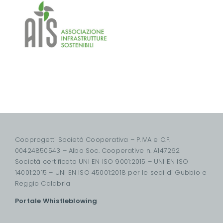
Cooprogetti Società Cooperativa – P.IVA e C.F.
00424850543 – Albo Soc. Cooperative n. A147262
Società certificata UNI EN ISO 9001:2015 – UNI EN ISO
14001:2015 – UNI EN ISO 45001:2018 per le sedi di Gubbio e
Reggio Calabria
Portale Whistleblowing