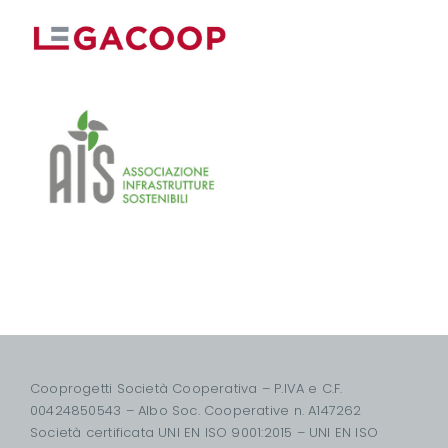
Cooprogetti Società Cooperativa – P.IVA e C.F.
00424850543 – Albo Soc. Cooperative n. A147262
Società certificata UNI EN ISO 9001:2015 – UNI EN ISO