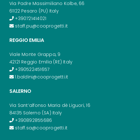
Via Padre Massimiliano Kolbe, 66
61122 Pesaro (PU) Italy
+390721414021
staff.pu@cooprogetti.it
REGGIO EMILIA
Viale Monte Grappa, 9
42121 Reggio Emilia (RE) Italy
+390522451657
l.baldini@cooprogetti.it
SALERNO
Via Sant’alfonso Maria dè Liguori, 16
84135 Salerno (SA) Italy
+390892855686
staff.sa@cooprogetti.it