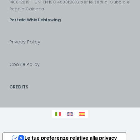
14001:2015 – UNI EN ISO 45001:2018 per le sedi di Gubbio e
Reggio Calabria
Portale Whistleblowing
Privacy Policy
Cookie Policy
CREDITS
Le tue preferenze relative alla privacy