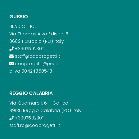
GUBBIO
HEAD OFFICE
Via Thomas Alva Edison, 5
06024 Gubbio (PG) Italy
+39075923011
staff@cooprogetti.it
cooprogetti@pec.it
p.iva 00424850543
REGGIO CALABRIA
Via Quarnaro I, 6 – Gallico
89135 Reggio Calabria (RC) Italy
+39075923011
staff.rc@cooprogetti.it