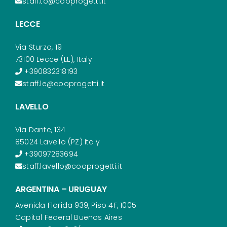
staff.to@cooprogetti.it
LECCE
Via Sturzo, 19
73100 Lecce (LE), Italy
+390832318193
staff.le@cooprogetti.it
LAVELLO
Via Dante, 134
85024 Lavello (PZ) Italy
+39097283694
staff.lavello@cooprogetti.it
ARGENTINA – URUGUAY
Avenida Florida 939, Piso 4F, 1005
Capital Federal Buenos Aires