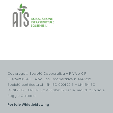
Cooprogetti Società Cooperativa – P.IVA e C.F.
00424850543 – Albo Soc. Cooperative n. A147262
Società certificata UNI EN ISO 9001:2015 – UNI EN ISO
14001:2015 – UNI EN ISO 45001:2018 per le sedi di Gubbio e
Reggio Calabria
Portale Whistleblowing