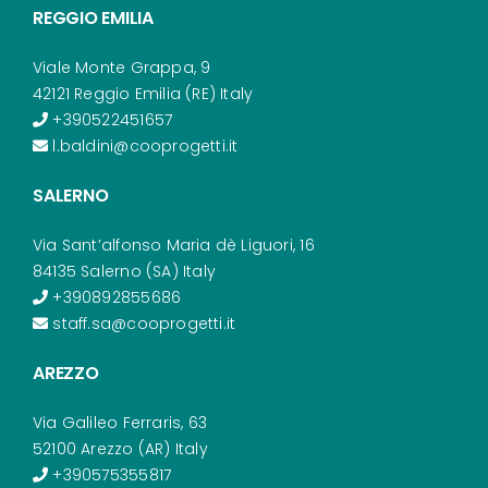
REGGIO EMILIA
Viale Monte Grappa, 9
42121 Reggio Emilia (RE) Italy
+390522451657
l.baldini@cooprogetti.it
SALERNO
Via Sant’alfonso Maria dè Liguori, 16
84135 Salerno (SA) Italy
+390892855686
staff.sa@cooprogetti.it
AREZZO
Via Galileo Ferraris, 63
52100 Arezzo (AR) Italy
+390575355817