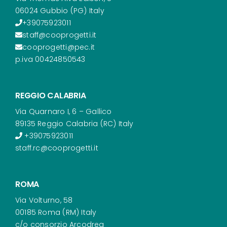
06024 Gubbio (PG) Italy
+39075923011
staff@cooprogetti.it
cooprogetti@pec.it
p.iva 00424850543
REGGIO CALABRIA
Via Quarnaro I, 6 – Gallico
89135 Reggio Calabria (RC) Italy
+39075923011
staff.rc@cooprogetti.it
ROMA
Via Volturno, 58
00185 Roma (RM) Italy
c/o consorzio Arcodrea