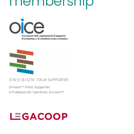
membership
Envision™ Italia Supporter
e Professionisti Certificati Envision™