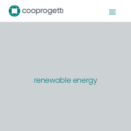
Skip
to
content
renewable energy