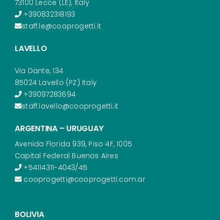
73100 Lecce (LE), Italy
+390832318193
staff.le@cooprogetti.it
LAVELLO
Via Dante, 134
85024 Lavello (PZ) Italy
+39097283694
staff.lavello@cooprogetti.it
ARGENTINA – URUGUAY
Avenida Florida 939, Piso 4F, 1005
Capital Federal Buenos Aires
+54114311-4043/45
cooprogetti@cooprogetti.com.ar
BOLIVIA