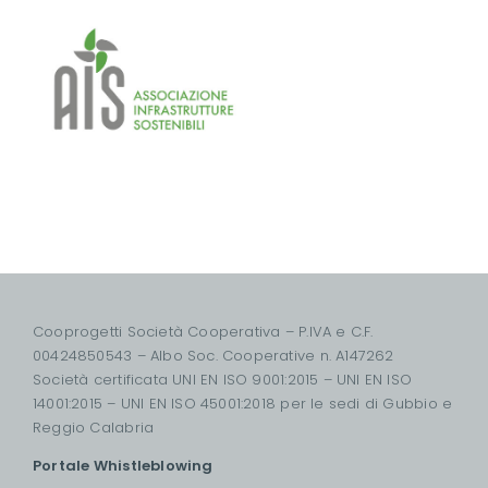
Cooprogetti Società Cooperativa – P.IVA e C.F.
00424850543 – Albo Soc. Cooperative n. A147262
Società certificata UNI EN ISO 9001:2015 – UNI EN ISO
14001:2015 – UNI EN ISO 45001:2018 per le sedi di Gubbio e
Reggio Calabria
Portale Whistleblowing