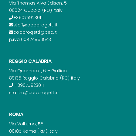
Via Thomas Alva Edison, 5
06024 Gubbio (PG) Italy
+39075923011
staff@cooprogetti.it
cooprogetti@pec.it
p.iva 00424850543
REGGIO CALABRIA
Via Quarnaro I, 6 – Gallico
89135 Reggio Calabria (RC) Italy
+39075923011
staff.rc@cooprogetti.it
ROMA
Via Volturno, 58
00185 Roma (RM) Italy