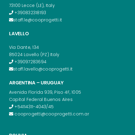
73100 Lecce (LE), Italy
+390832318193
staff.le@cooprogetti.it
LAVELLO
Via Dante, 134
85024 Lavello (PZ) Italy
+39097283694
staff.lavello@cooprogetti.it
ARGENTINA – URUGUAY
Avenida Florida 939, Piso 4F, 1005
Capital Federal Buenos Aires
+54114311-4043/45
cooprogetti@cooprogetti.com.ar