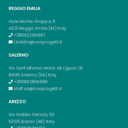
REGGIO EMILIA
Viale Monte Grappa, 9
42121 Reggio Emilia (RE) Italy
+390522451657
l.baldini@cooprogetti.it
SALERNO
Via Sant’alfonso Maria dè Liguori, 16
84135 Salerno (SA) Italy
+390892855686
staff.sa@cooprogetti.it
AREZZO
Via Galileo Ferraris, 63
52100 Arezzo (AR) Italy