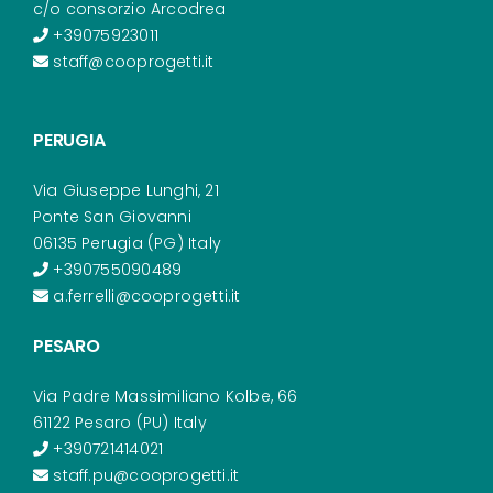
c/o consorzio Arcodrea
+39075923011
staff@cooprogetti.it
PERUGIA
Via Giuseppe Lunghi, 21
Ponte San Giovanni
06135 Perugia (PG) Italy
+390755090489
a.ferrelli@cooprogetti.it
PESARO
Via Padre Massimiliano Kolbe, 66
61122 Pesaro (PU) Italy
+390721414021
staff.pu@cooprogetti.it