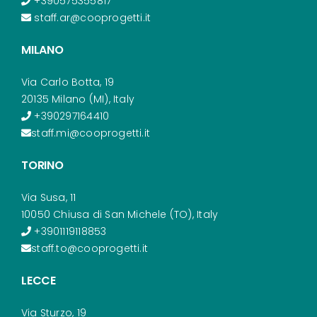
+390575355817
staff.ar@cooprogetti.it
MILANO
Via Carlo Botta, 19
20135 Milano (MI), Italy
+390297164410
staff.mi@cooprogetti.it
TORINO
Via Susa, 11
10050 Chiusa di San Michele (TO), Italy
+3901119118853
staff.to@cooprogetti.it
LECCE
Via Sturzo, 19