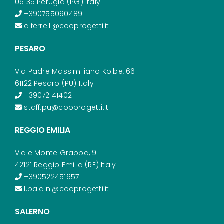
06135 Perugia (PG) Italy
+390755090489
a.ferrelli@cooprogetti.it
PESARO
Via Padre Massimiliano Kolbe, 66
61122 Pesaro (PU) Italy
+390721414021
staff.pu@cooprogetti.it
REGGIO EMILIA
Viale Monte Grappa, 9
42121 Reggio Emilia (RE) Italy
+390522451657
l.baldini@cooprogetti.it
SALERNO