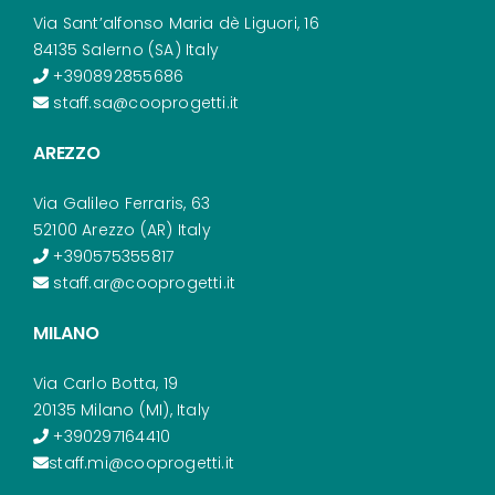
Via Sant’alfonso Maria dè Liguori, 16
84135 Salerno (SA) Italy
+390892855686
staff.sa@cooprogetti.it
AREZZO
Via Galileo Ferraris, 63
52100 Arezzo (AR) Italy
+390575355817
staff.ar@cooprogetti.it
MILANO
Via Carlo Botta, 19
20135 Milano (MI), Italy
+390297164410
staff.mi@cooprogetti.it