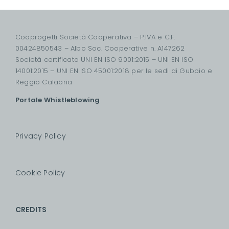
Cooprogetti Società Cooperativa – P.IVA e C.F.
00424850543 – Albo Soc. Cooperative n. A147262
Società certificata UNI EN ISO 9001:2015 – UNI EN ISO
14001:2015 – UNI EN ISO 45001:2018 per le sedi di Gubbio e
Reggio Calabria
Portale Whistleblowing
Privacy Policy
Cookie Policy
CREDITS