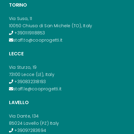
TORINO
Via Susa, 11
10050 Chiusa di San Michele (TO), Italy
+3901119118853
staff.to@cooprogetti.it
LECCE
Via Sturzo, 19
73100 Lecce (LE), Italy
+390832318193
staff.le@cooprogetti.it
LAVELLO
Via Dante, 134
85024 Lavello (PZ) Italy
+39097283694