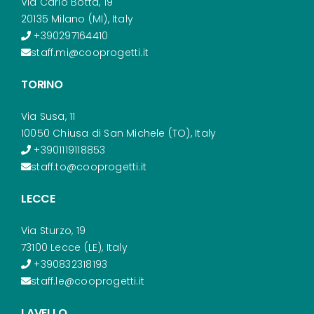
Via Carlo Botta, 19
20135 Milano (MI), Italy
+390297164410
staff.mi@cooprogetti.it
TORINO
Via Susa, 11
10050 Chiusa di San Michele (TO), Italy
+3901119118853
staff.to@cooprogetti.it
LECCE
Via Sturzo, 19
73100 Lecce (LE), Italy
+390832318193
staff.le@cooprogetti.it
LAVELLO