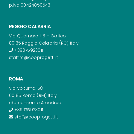
p.iva 00424850543
REGGIO CALABRIA
Via Quarnaro I, 6 – Gallico
89135 Reggio Calabria (RC) Italy
+39075923011
staff.rc@cooprogetti.it
ROMA
Via Volturno, 58
00185 Roma (RM) Italy
c/o consorzio Arcodrea
+39075923011
staff@cooprogetti.it