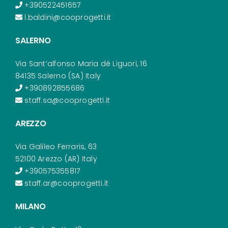
+390522451657
l.baldini@cooprogetti.it
SALERNO
Via Sant’alfonso Maria dè Liguori, 16
84135 Salerno (SA) Italy
+390892855686
staff.sa@cooprogetti.it
AREZZO
Via Galileo Ferraris, 63
52100 Arezzo (AR) Italy
+390575355817
staff.ar@cooprogetti.it
MILANO