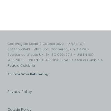
Cooprogetti Società Cooperativa – P.IVA e C.F.
00424850543 – Albo Soc. Cooperative n. A147262
Società certificata UNI EN ISO 9001:2015 – UNI EN ISO
14001:2015 – UNI EN ISO 45001:2018 per le sedi di Gubbio e
Reggio Calabria
Portale Whistleblowing
Privacy Policy
Cookie Policy