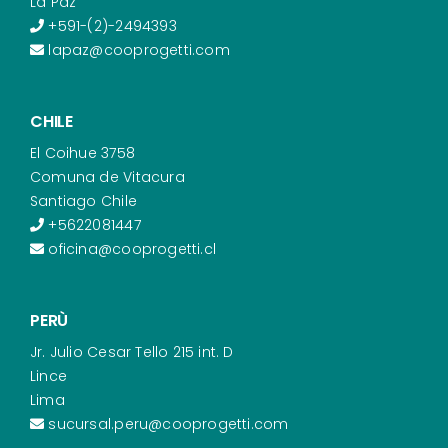
La Paz
+591-(2)-2494393
lapaz@cooprogetti.com
CHILE
El Coihue 3758
Comuna de Vitacura
Santiago Chile
+5622081447
oficina@cooprogetti.cl
PERÙ
Jr. Julio Cesar Tello 215 int. D
Lince
Lima
sucursal.peru@cooprogetti.com