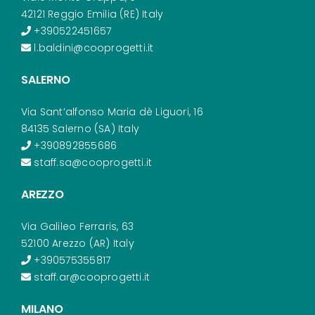
42121 Reggio Emilia (RE) Italy
+390522451657
l.baldini@cooprogetti.it
SALERNO
Via Sant’alfonso Maria dè Liguori, 16
84135 Salerno (SA) Italy
+390892855686
staff.sa@cooprogetti.it
AREZZO
Via Galileo Ferraris, 63
52100 Arezzo (AR) Italy
+390575355817
staff.ar@cooprogetti.it
MILANO