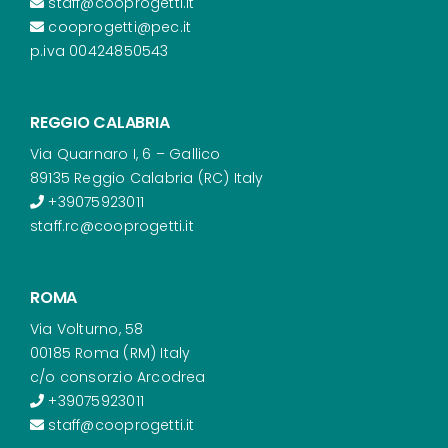
staff@cooprogetti.it
cooprogetti@pec.it
p.iva 00424850543
REGGIO CALABRIA
Via Quarnaro I, 6 – Gallico
89135 Reggio Calabria (RC) Italy
+39075923011
staff.rc@cooprogetti.it
ROMA
Via Volturno, 58
00185 Roma (RM) Italy
c/o consorzio Arcodrea
+39075923011
staff@cooprogetti.it