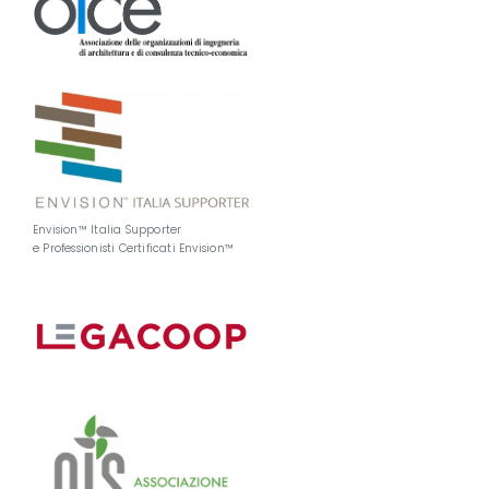
Envision™ Italia Supporter
e Professionisti Certificati Envision™