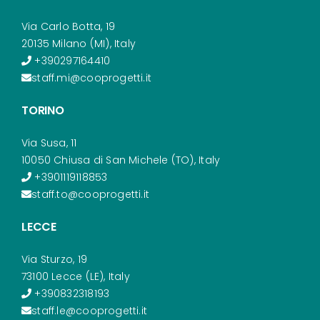
Via Carlo Botta, 19
20135 Milano (MI), Italy
+390297164410
staff.mi@cooprogetti.it
TORINO
Via Susa, 11
10050 Chiusa di San Michele (TO), Italy
+3901119118853
staff.to@cooprogetti.it
LECCE
Via Sturzo, 19
73100 Lecce (LE), Italy
+390832318193
staff.le@cooprogetti.it