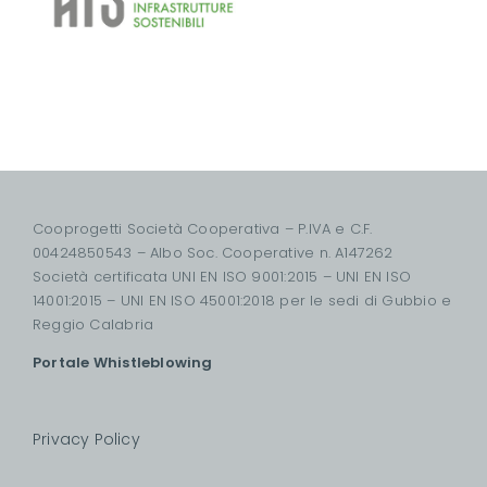
Cooprogetti Società Cooperativa – P.IVA e C.F.
00424850543 – Albo Soc. Cooperative n. A147262
Società certificata UNI EN ISO 9001:2015 – UNI EN ISO
14001:2015 – UNI EN ISO 45001:2018 per le sedi di Gubbio e
Reggio Calabria
Portale Whistleblowing
Privacy Policy