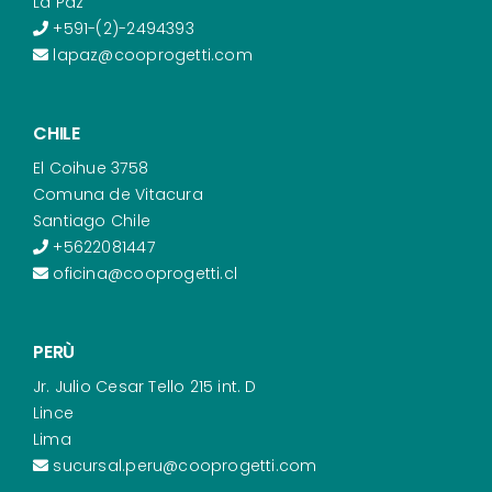
La Paz
+591-(2)-2494393
lapaz@cooprogetti.com
CHILE
El Coihue 3758
Comuna de Vitacura
Santiago Chile
+5622081447
oficina@cooprogetti.cl
PERÙ
Jr. Julio Cesar Tello 215 int. D
Lince
Lima
sucursal.peru@cooprogetti.com