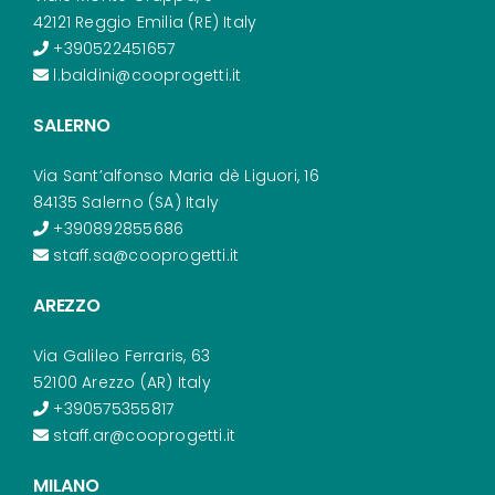
42121 Reggio Emilia (RE) Italy
+390522451657
l.baldini@cooprogetti.it
SALERNO
Via Sant’alfonso Maria dè Liguori, 16
84135 Salerno (SA) Italy
+390892855686
staff.sa@cooprogetti.it
AREZZO
Via Galileo Ferraris, 63
52100 Arezzo (AR) Italy
+390575355817
staff.ar@cooprogetti.it
MILANO