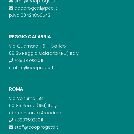
staff@cooprogetti.it
cooprogetti@pec.it
p.iva 00424850543
REGGIO CALABRIA
Via Quarnaro I, 6 – Gallico
89135 Reggio Calabria (RC) Italy
+39075923011
staff.rc@cooprogetti.it
ROMA
Via Volturno, 58
00185 Roma (RM) Italy
c/o consorzio Arcodrea
+39075923011
staff@cooprogetti.it