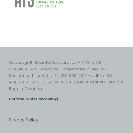
Cooprogetti Società Cooperativa – P.IVA e C.F.
00424850543 – Albo Soc. Cooperative n. A147262
Società certificata UNI EN ISO 9001:2015 – UNI EN ISO
14001:2015 – UNI EN ISO 45001:2018 per le sedi di Gubbio e
Reggio Calabria
Portale Whistleblowing
Privacy Policy