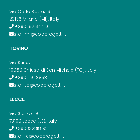
Via Carlo Botta, 19
20135 Milano (MI), Italy
+390297164410
staff.mi@cooprogetti.it
TORINO
Via Susa, 11
10050 Chiusa di San Michele (TO), Italy
+3901119118853
staff.to@cooprogetti.it
LECCE
Via Sturzo, 19
73100 Lecce (LE), Italy
+390832318193
staff.le@cooprogetti.it