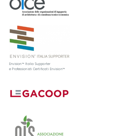
Envision™ Italia Supporter
e Professionisti Certificati Envision™