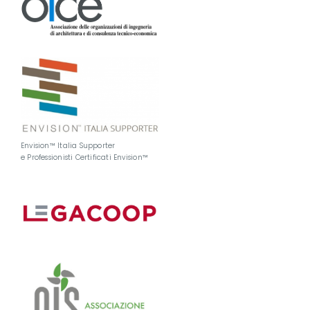
Envision™ Italia Supporter
e Professionisti Certificati Envision™