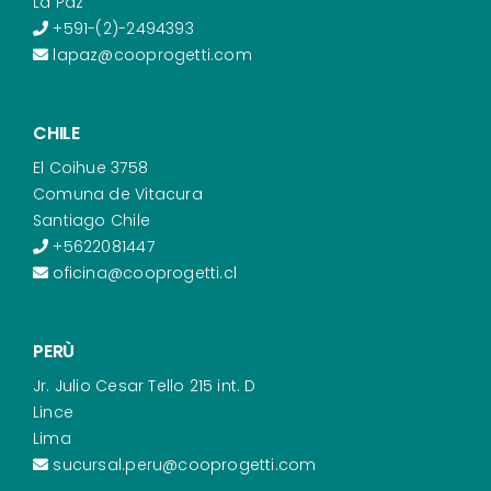
La Paz
+591-(2)-2494393
lapaz@cooprogetti.com
CHILE
El Coihue 3758
Comuna de Vitacura
Santiago Chile
+5622081447
oficina@cooprogetti.cl
PERÙ
Jr. Julio Cesar Tello 215 int. D
Lince
Lima
sucursal.peru@cooprogetti.com