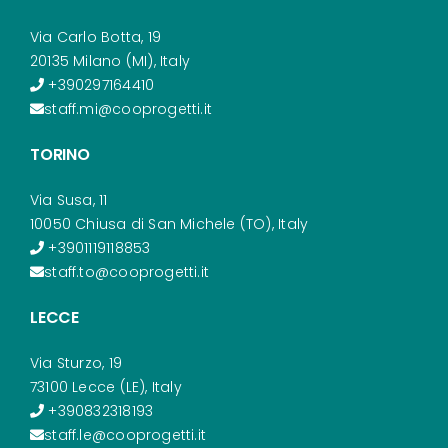
Via Carlo Botta, 19
20135 Milano (MI), Italy
+390297164410
staff.mi@cooprogetti.it
TORINO
Via Susa, 11
10050 Chiusa di San Michele (TO), Italy
+3901119118853
staff.to@cooprogetti.it
LECCE
Via Sturzo, 19
73100 Lecce (LE), Italy
+390832318193
staff.le@cooprogetti.it