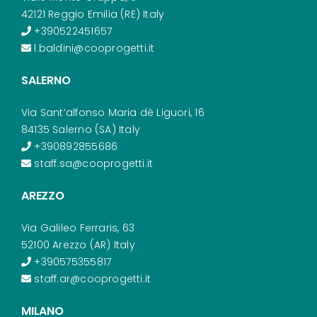
42121 Reggio Emilia (RE) Italy
+390522451657
l.baldini@cooprogetti.it
SALERNO
Via Sant’alfonso Maria dè Liguori, 16
84135 Salerno (SA) Italy
+390892855686
staff.sa@cooprogetti.it
AREZZO
Via Galileo Ferraris, 63
52100 Arezzo (AR) Italy
+390575355817
staff.ar@cooprogetti.it
MILANO