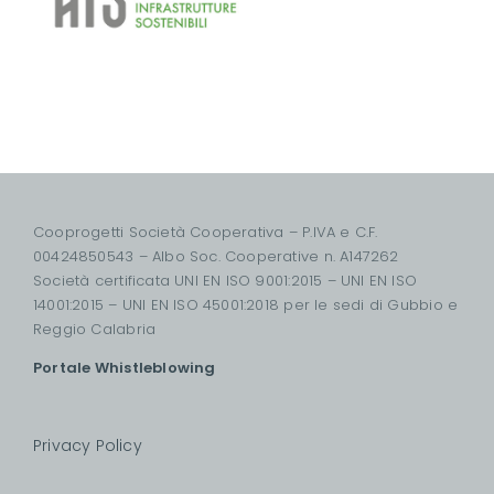
Cooprogetti Società Cooperativa – P.IVA e C.F.
00424850543 – Albo Soc. Cooperative n. A147262
Società certificata UNI EN ISO 9001:2015 – UNI EN ISO
14001:2015 – UNI EN ISO 45001:2018 per le sedi di Gubbio e
Reggio Calabria
Portale Whistleblowing
Privacy Policy