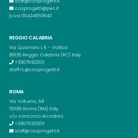
staff@cooprogetti.it
cooprogetti@pec.it
p.iva 00424850543
REGGIO CALABRIA
Via Quarnaro I, 6 – Gallico
89135 Reggio Calabria (RC) Italy
+39075923011
staff.rc@cooprogetti.it
ROMA
Via Volturno, 58
00185 Roma (RM) Italy
c/o consorzio Arcodrea
+39075923011
staff@cooprogetti.it