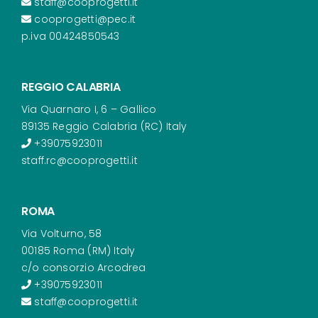
staff@cooprogetti.it
cooprogetti@pec.it
p.iva 00424850543
REGGIO CALABRIA
Via Quarnaro I, 6 – Gallico
89135 Reggio Calabria (RC) Italy
+39075923011
staff.rc@cooprogetti.it
ROMA
Via Volturno, 58
00185 Roma (RM) Italy
c/o consorzio Arcodrea
+39075923011
staff@cooprogetti.it