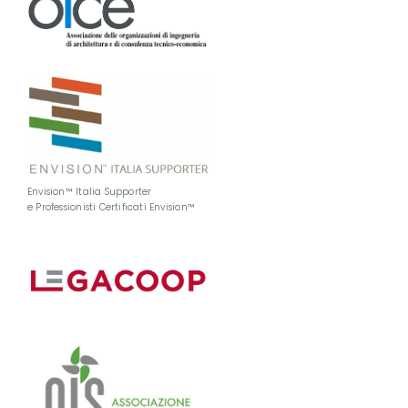
Envision™ Italia Supporter
e Professionisti Certificati Envision™