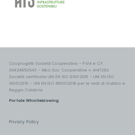
Cooprogetti Società Cooperativa – P.IVA e C.F.
00424850543 – Albo Soc. Cooperative n. A147262
Società certificata UNI EN ISO 9001:2015 – UNI EN ISO
14001:2015 – UNI EN ISO 45001:2018 per le sedi di Gubbio e
Reggio Calabria
Portale Whistleblowing
Privacy Policy