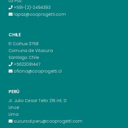
La Paz
+591-(2)-2494393
lapaz@cooprogetti.com
CHILE
El Coihue 3758
Comuna de Vitacura
Santiago Chile
+5622081447
oficina@cooprogetti.cl
PERÙ
Jr. Julio Cesar Tello 215 int. D
Lince
Lima
sucursal.peru@cooprogetti.com