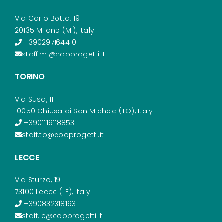
Via Carlo Botta, 19
20135 Milano (MI), Italy
+390297164410
staff.mi@cooprogetti.it
TORINO
Via Susa, 11
10050 Chiusa di San Michele (TO), Italy
+3901119118853
staff.to@cooprogetti.it
LECCE
Via Sturzo, 19
73100 Lecce (LE), Italy
+390832318193
staff.le@cooprogetti.it