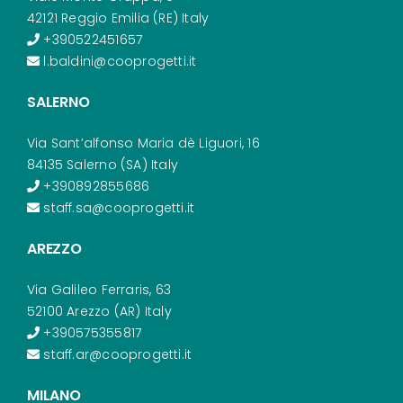
42121 Reggio Emilia (RE) Italy
+390522451657
l.baldini@cooprogetti.it
SALERNO
Via Sant’alfonso Maria dè Liguori, 16
84135 Salerno (SA) Italy
+390892855686
staff.sa@cooprogetti.it
AREZZO
Via Galileo Ferraris, 63
52100 Arezzo (AR) Italy
+390575355817
staff.ar@cooprogetti.it
MILANO