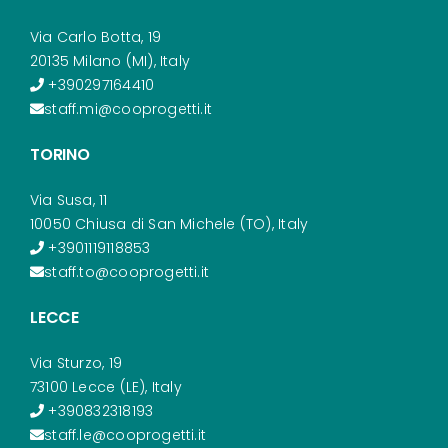
Via Carlo Botta, 19
20135 Milano (MI), Italy
+390297164410
staff.mi@cooprogetti.it
TORINO
Via Susa, 11
10050 Chiusa di San Michele (TO), Italy
+3901119118853
staff.to@cooprogetti.it
LECCE
Via Sturzo, 19
73100 Lecce (LE), Italy
+390832318193
staff.le@cooprogetti.it