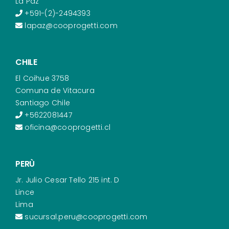
La Paz
+591-(2)-2494393
lapaz@cooprogetti.com
CHILE
El Coihue 3758
Comuna de Vitacura
Santiago Chile
+5622081447
oficina@cooprogetti.cl
PERÙ
Jr. Julio Cesar Tello 215 int. D
Lince
Lima
sucursal.peru@cooprogetti.com