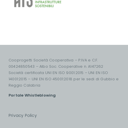
Cooprogetti Società Cooperativa – P.IVA e C.F.
00424850543 – Albo Soc. Cooperative n. A147262
Società certificata UNI EN ISO 9001:2015 – UNI EN ISO
14001:2015 – UNI EN ISO 45001:2018 per le sedi di Gubbio e
Reggio Calabria
Portale Whistleblowing
Privacy Policy