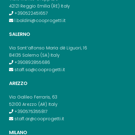
42121 Reggio Emilia (RE) Italy
+390522451657
l.baldini@cooprogetti.it
SALERNO
Via Sant’alfonso Maria dè Liguori, 16
84135 Salerno (SA) Italy
+390892855686
staff.sa@cooprogetti.it
AREZZO
Via Galileo Ferraris, 63
52100 Arezzo (AR) Italy
+390575355817
staff.ar@cooprogetti.it
MILANO