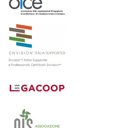
Envision™ Italia Supporter
e Professionisti Certificati Envision™