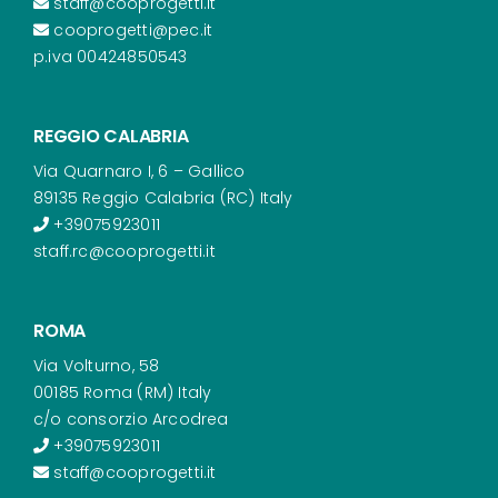
staff@cooprogetti.it
cooprogetti@pec.it
p.iva 00424850543
REGGIO CALABRIA
Via Quarnaro I, 6 – Gallico
89135 Reggio Calabria (RC) Italy
+39075923011
staff.rc@cooprogetti.it
ROMA
Via Volturno, 58
00185 Roma (RM) Italy
c/o consorzio Arcodrea
+39075923011
staff@cooprogetti.it