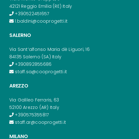
42121 Reggio Emilia (RE) Italy
+390522451657
l.baldini@cooprogetti.it
SALERNO
Via Sant’alfonso Maria dè Liguori, 16
84135 Salerno (SA) Italy
+390892855686
staff.sa@cooprogetti.it
AREZZO
Via Galileo Ferraris, 63
52100 Arezzo (AR) Italy
+390575355817
staff.ar@cooprogetti.it
MILANO