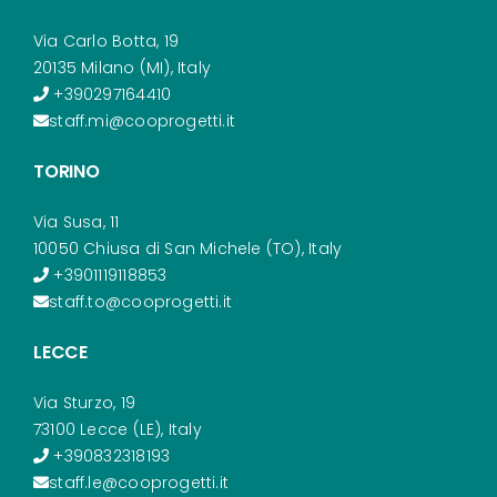
Via Carlo Botta, 19
20135 Milano (MI), Italy
+390297164410
staff.mi@cooprogetti.it
TORINO
Via Susa, 11
10050 Chiusa di San Michele (TO), Italy
+3901119118853
staff.to@cooprogetti.it
LECCE
Via Sturzo, 19
73100 Lecce (LE), Italy
+390832318193
staff.le@cooprogetti.it