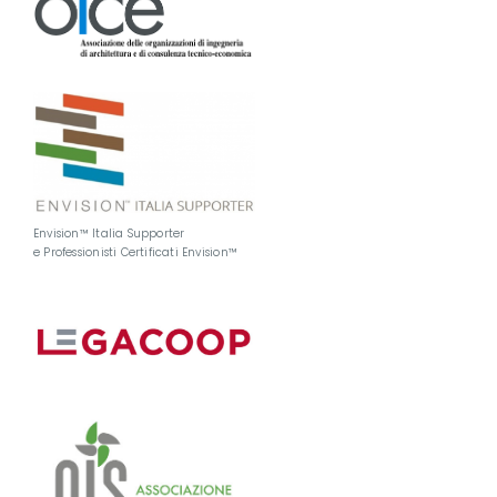
Envision™ Italia Supporter
e Professionisti Certificati Envision™