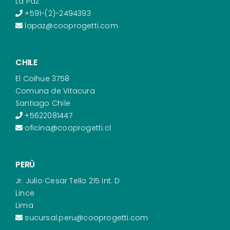
La Paz
+591-(2)-2494393
lapaz@cooprogetti.com
CHILE
El Coihue 3758
Comuna de Vitacura
Santiago Chile
+5622081447
oficina@cooprogetti.cl
PERÙ
Jr. Julio Cesar Tello 215 int. D
Lince
Lima
sucursal.peru@cooprogetti.com