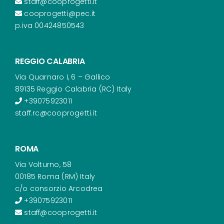
staff@cooprogetti.it
cooprogetti@pec.it
p.iva 00424850543
REGGIO CALABRIA
Via Quarnaro I, 6 – Gallico
89135 Reggio Calabria (RC) Italy
+39075923011
staff.rc@cooprogetti.it
ROMA
Via Volturno, 58
00185 Roma (RM) Italy
c/o consorzio Arcodrea
+39075923011
staff@cooprogetti.it