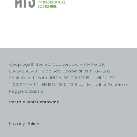
Cooprogetti Società Cooperativa – P.IVA e C.F.
00424850543 – Albo Soc. Cooperative n. A147262
Società certificata UNI EN ISO 9001:2015 – UNI EN ISO
14001:2015 – UNI EN ISO 45001:2018 per le sedi di Gubbio e
Reggio Calabria
Portale Whistleblowing
Privacy Policy