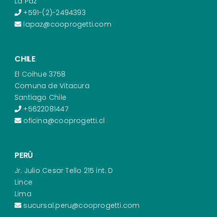
La Paz
+591-(2)-2494393
lapaz@cooprogetti.com
CHILE
El Coihue 3758
Comuna de Vitacura
Santiago Chile
+5622081447
oficina@cooprogetti.cl
PERÙ
Jr. Julio Cesar Tello 215 int. D
Lince
Lima
sucursal.peru@cooprogetti.com