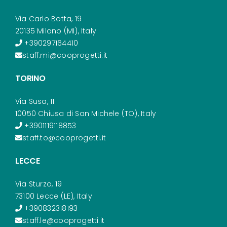
Via Carlo Botta, 19
20135 Milano (MI), Italy
+390297164410
staff.mi@cooprogetti.it
TORINO
Via Susa, 11
10050 Chiusa di San Michele (TO), Italy
+3901119118853
staff.to@cooprogetti.it
LECCE
Via Sturzo, 19
73100 Lecce (LE), Italy
+390832318193
staff.le@cooprogetti.it