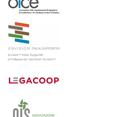
Envision™ Italia Supporter
e Professionisti Certificati Envision™