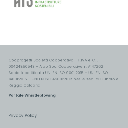
Cooprogetti Società Cooperativa – P.IVA e C.F.
00424850543 – Albo Soc. Cooperative n. A147262
Società certificata UNI EN ISO 9001:2015 – UNI EN ISO
14001:2015 – UNI EN ISO 45001:2018 per le sedi di Gubbio e
Reggio Calabria
Portale Whistleblowing
Privacy Policy