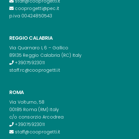
staff@cooprogetti.it
cooprogetti@pec.it
p.iva 00424850543
REGGIO CALABRIA
Via Quarnaro I, 6 – Gallico
89135 Reggio Calabria (RC) Italy
+39075923011
staff.rc@cooprogetti.it
ROMA
Via Volturno, 58
00185 Roma (RM) Italy
c/o consorzio Arcodrea
+39075923011
staff@cooprogetti.it