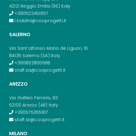
42121 Reggio Emilia (RE) Italy
+390522451657
l.baldini@cooprogetti.it
SALERNO
Via Sant’alfonso Maria dè Liguori, 16
84135 Salerno (SA) Italy
+390892855686
staff.sa@cooprogetti.it
AREZZO
Via Galileo Ferraris, 63
52100 Arezzo (AR) Italy
+390575355817
staff.ar@cooprogetti.it
MILANO