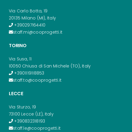
Via Carlo Botta, 19
20135 Milano (MI), Italy
+390297164410
staff.mi@cooprogetti.it
TORINO
Via Susa, 11
10050 Chiusa di San Michele (TO), Italy
+3901119118853
staff.to@cooprogetti.it
LECCE
Via Sturzo, 19
73100 Lecce (LE), Italy
+390832318193
staff.le@cooprogetti.it