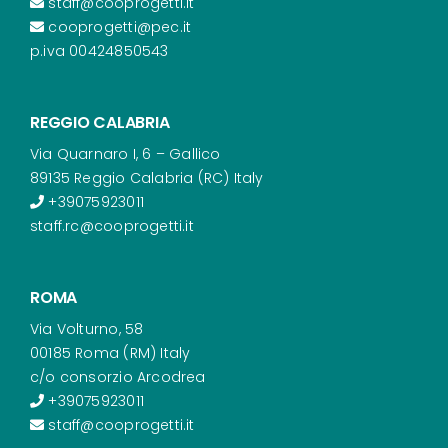
staff@cooprogetti.it
cooprogetti@pec.it
p.iva 00424850543
REGGIO CALABRIA
Via Quarnaro I, 6 – Gallico
89135 Reggio Calabria (RC) Italy
+39075923011
staff.rc@cooprogetti.it
ROMA
Via Volturno, 58
00185 Roma (RM) Italy
c/o consorzio Arcodrea
+39075923011
staff@cooprogetti.it