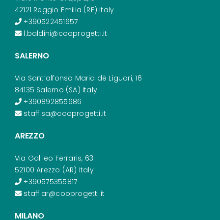
42121 Reggio Emilia (RE) Italy
+390522451657
l.baldini@cooprogetti.it
SALERNO
Via Sant’alfonso Maria dè Liguori, 16
84135 Salerno (SA) Italy
+390892855686
staff.sa@cooprogetti.it
AREZZO
Via Galileo Ferraris, 63
52100 Arezzo (AR) Italy
+390575355817
staff.ar@cooprogetti.it
MILANO