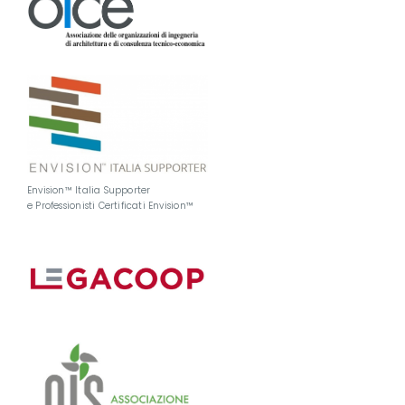
Envision™ Italia Supporter
e Professionisti Certificati Envision™