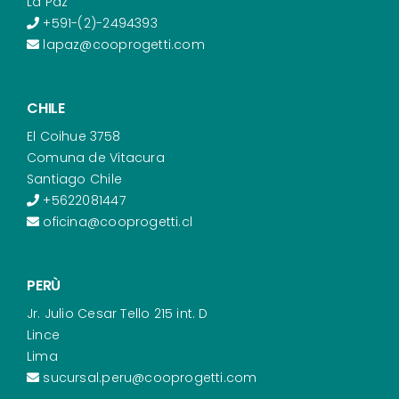
La Paz
+591-(2)-2494393
lapaz@cooprogetti.com
CHILE
El Coihue 3758
Comuna de Vitacura
Santiago Chile
+5622081447
oficina@cooprogetti.cl
PERÙ
Jr. Julio Cesar Tello 215 int. D
Lince
Lima
sucursal.peru@cooprogetti.com