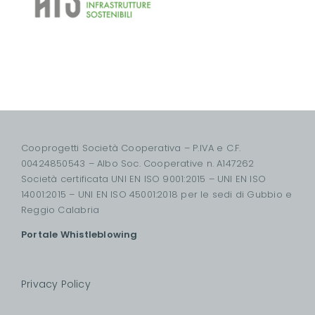
Cooprogetti Società Cooperativa – P.IVA e C.F.
00424850543 – Albo Soc. Cooperative n. A147262
Società certificata UNI EN ISO 9001:2015 – UNI EN ISO
14001:2015 – UNI EN ISO 45001:2018 per le sedi di Gubbio e
Reggio Calabria
Portale Whistleblowing
Privacy Policy