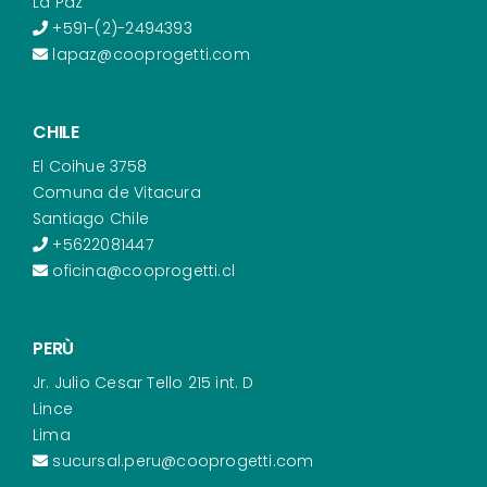
La Paz
+591-(2)-2494393
lapaz@cooprogetti.com
CHILE
El Coihue 3758
Comuna de Vitacura
Santiago Chile
+5622081447
oficina@cooprogetti.cl
PERÙ
Jr. Julio Cesar Tello 215 int. D
Lince
Lima
sucursal.peru@cooprogetti.com