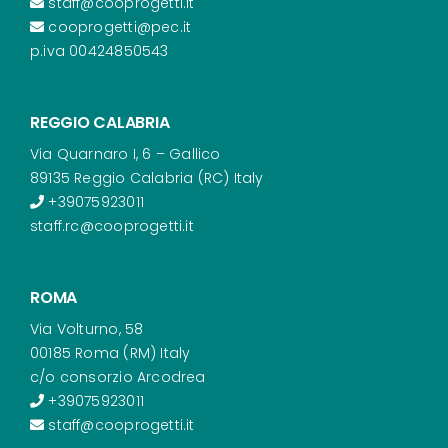
staff@cooprogetti.it
cooprogetti@pec.it
p.iva 00424850543
REGGIO CALABRIA
Via Quarnaro I, 6 – Gallico
89135 Reggio Calabria (RC) Italy
+39075923011
staff.rc@cooprogetti.it
ROMA
Via Volturno, 58
00185 Roma (RM) Italy
c/o consorzio Arcodrea
+39075923011
staff@cooprogetti.it