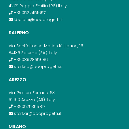
42121 Reggio Emilia (RE) Italy
+390522451657
l.baldini@cooprogetti.it
SALERNO
Via Sant’alfonso Maria dè Liguori, 16
84135 Salerno (SA) Italy
+390892855686
staff.sa@cooprogetti.it
AREZZO
Via Galileo Ferraris, 63
52100 Arezzo (AR) Italy
+390575355817
staff.ar@cooprogetti.it
MILANO