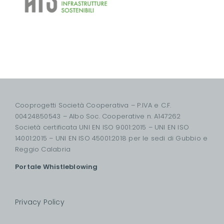
Cooprogetti Società Cooperativa – P.IVA e C.F.
00424850543 – Albo Soc. Cooperative n. A147262
Società certificata UNI EN ISO 9001:2015 – UNI EN ISO
14001:2015 – UNI EN ISO 45001:2018 per le sedi di Gubbio e
Reggio Calabria
Portale Whistleblowing
Privacy Policy