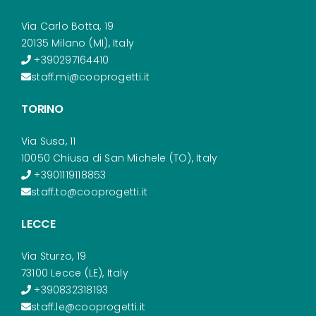
Via Carlo Botta, 19
20135 Milano (MI), Italy
+390297164410
staff.mi@cooprogetti.it
TORINO
Via Susa, 11
10050 Chiusa di San Michele (TO), Italy
+3901119118853
staff.to@cooprogetti.it
LECCE
Via Sturzo, 19
73100 Lecce (LE), Italy
+390832318193
staff.le@cooprogetti.it