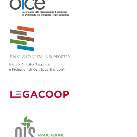
Envision™ Italia Supporter
e Professionisti Certificati Envision™