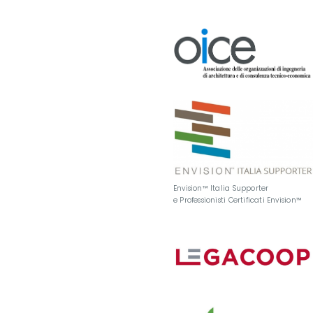
Envision™ Italia Supporter
e Professionisti Certificati Envision™