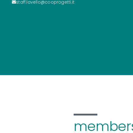
staff.lavello@cooprogetti.it
members