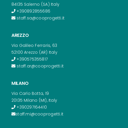
84135 Salerno (SA) Italy
+390892855686
staff.sa@cooprogetti.it
AREZZO
Via Galileo Ferraris, 63
52100 Arezzo (AR) Italy
+390575355817
staff.ar@cooprogetti.it
MILANO
Via Carlo Botta, 19
20135 Milano (MI), Italy
+390297164410
staff.mi@cooprogetti.it