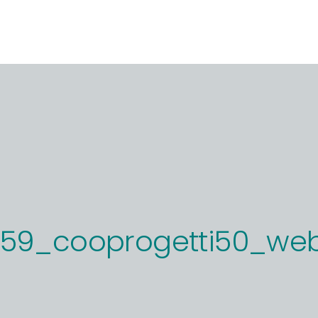
159_cooprogetti50_we