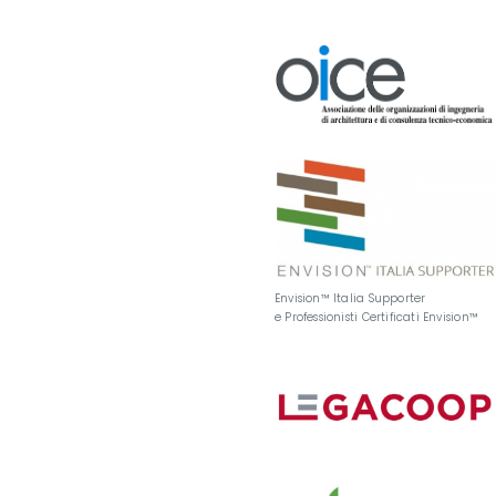
Envision™ Italia Supporter
e Professionisti Certificati Envision™