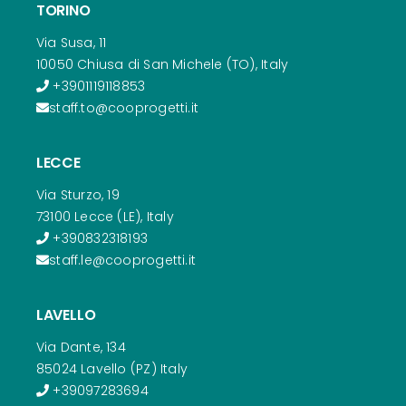
TORINO
Via Susa, 11
10050 Chiusa di San Michele (TO), Italy
+3901119118853
staff.to@cooprogetti.it
LECCE
Via Sturzo, 19
73100 Lecce (LE), Italy
+390832318193
staff.le@cooprogetti.it
LAVELLO
Via Dante, 134
85024 Lavello (PZ) Italy
+39097283694