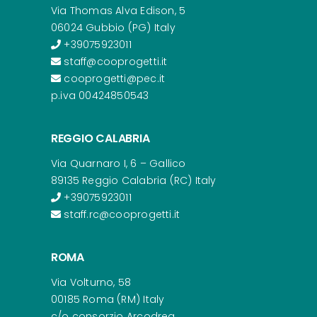
Via Thomas Alva Edison, 5
06024 Gubbio (PG) Italy
+39075923011
staff@cooprogetti.it
cooprogetti@pec.it
p.iva 00424850543
REGGIO CALABRIA
Via Quarnaro I, 6 – Gallico
89135 Reggio Calabria (RC) Italy
+39075923011
staff.rc@cooprogetti.it
ROMA
Via Volturno, 58
00185 Roma (RM) Italy
c/o consorzio Arcodrea