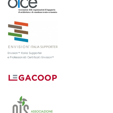
Envision™ Italia Supporter
e Professionisti Certificati Envision™