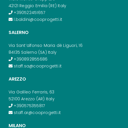
42121 Reggio Emilia (RE) Italy
+390522451657
l.baldini@cooprogetti.it
SALERNO
Via Sant’alfonso Maria dè Liguori, 16
84135 Salerno (SA) Italy
+390892855686
staff.sa@cooprogetti.it
AREZZO
Via Galileo Ferraris, 63
52100 Arezzo (AR) Italy
+390575355817
staff.ar@cooprogetti.it
MILANO