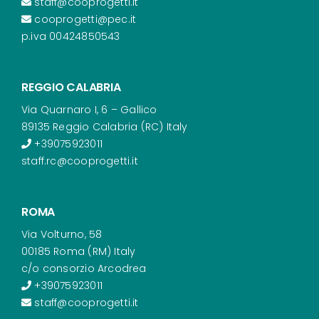
staff@cooprogetti.it
cooprogetti@pec.it
p.iva 00424850543
REGGIO CALABRIA
Via Quarnaro I, 6 – Gallico
89135 Reggio Calabria (RC) Italy
+39075923011
staff.rc@cooprogetti.it
ROMA
Via Volturno, 58
00185 Roma (RM) Italy
c/o consorzio Arcodrea
+39075923011
staff@cooprogetti.it