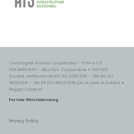
Cooprogetti Società Cooperativa – P.IVA e C.F.
00424850543 – Albo Soc. Cooperative n. A147262
Società certificata UNI EN ISO 9001:2015 – UNI EN ISO
14001:2015 – UNI EN ISO 45001:2018 per le sedi di Gubbio e
Reggio Calabria
Portale Whistleblowing
Privacy Policy