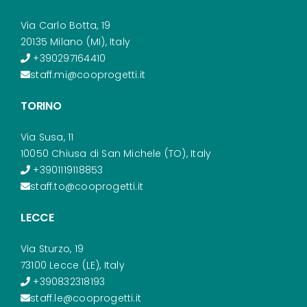
Via Carlo Botta, 19
20135 Milano (MI), Italy
+390297164410
staff.mi@cooprogetti.it
TORINO
Via Susa, 11
10050 Chiusa di San Michele (TO), Italy
+3901119118853
staff.to@cooprogetti.it
LECCE
Via Sturzo, 19
73100 Lecce (LE), Italy
+390832318193
staff.le@cooprogetti.it