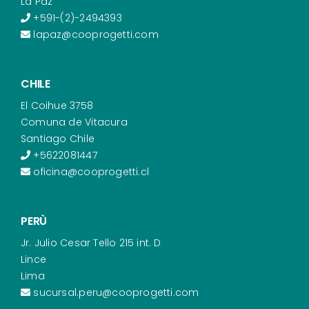
La Paz
+591-(2)-2494393
lapaz@cooprogetti.com
CHILE
El Coihue 3758
Comuna de Vitacura
Santiago Chile
+5622081447
oficina@cooprogetti.cl
PERÙ
Jr. Julio Cesar Tello 215 int. D
Lince
Lima
sucursal.peru@cooprogetti.com