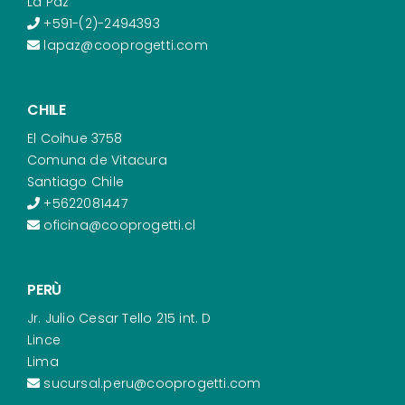
La Paz
+591-(2)-2494393
lapaz@cooprogetti.com
CHILE
El Coihue 3758
Comuna de Vitacura
Santiago Chile
+5622081447
oficina@cooprogetti.cl
PERÙ
Jr. Julio Cesar Tello 215 int. D
Lince
Lima
sucursal.peru@cooprogetti.com