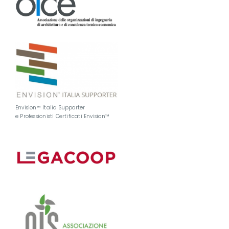
Envision™ Italia Supporter
e Professionisti Certificati Envision™