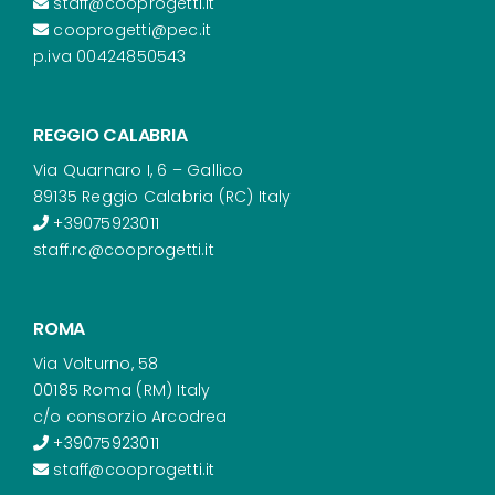
staff@cooprogetti.it
cooprogetti@pec.it
p.iva 00424850543
REGGIO CALABRIA
Via Quarnaro I, 6 – Gallico
89135 Reggio Calabria (RC) Italy
+39075923011
staff.rc@cooprogetti.it
ROMA
Via Volturno, 58
00185 Roma (RM) Italy
c/o consorzio Arcodrea
+39075923011
staff@cooprogetti.it