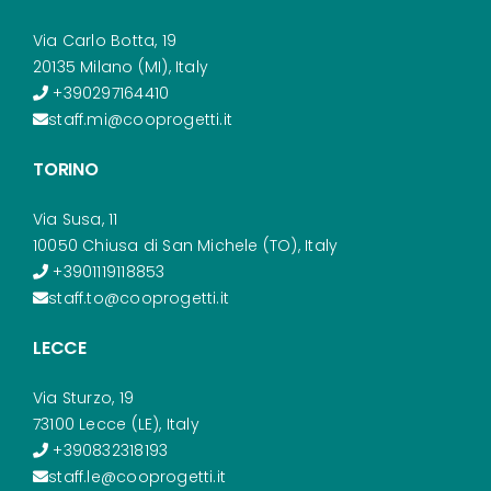
Via Carlo Botta, 19
20135 Milano (MI), Italy
+390297164410
staff.mi@cooprogetti.it
TORINO
Via Susa, 11
10050 Chiusa di San Michele (TO), Italy
+3901119118853
staff.to@cooprogetti.it
LECCE
Via Sturzo, 19
73100 Lecce (LE), Italy
+390832318193
staff.le@cooprogetti.it