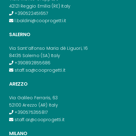
42121 Reggio Emilia (RE) Italy
+390522451657
l.baldini@cooprogetti.it
SALERNO
Via Sant’alfonso Maria dè Liguori, 16
84135 Salerno (SA) Italy
+390892855686
staff.sa@cooprogetti.it
AREZZO
Via Galileo Ferraris, 63
52100 Arezzo (AR) Italy
+390575355817
staff.ar@cooprogetti.it
MILANO