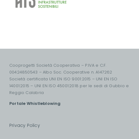
Cooprogetti Società Cooperativa – P.IVA e C.F.
00424850543 – Albo Soc. Cooperative n. A147262
Società certificata UNI EN ISO 9001:2015 – UNI EN ISO
14001:2015 – UNI EN ISO 45001:2018 per le sedi di Gubbio e
Reggio Calabria
Portale Whistleblowing
Privacy Policy