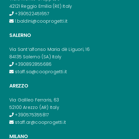
42121 Reggio Emilia (RE) Italy
+390522451657
l.baldini@cooprogetti.it
SALERNO
Via Sant’alfonso Maria dè Liguori, 16
84135 Salerno (SA) Italy
+390892855686
staff.sa@cooprogetti.it
AREZZO
Via Galileo Ferraris, 63
52100 Arezzo (AR) Italy
+390575355817
staff.ar@cooprogetti.it
MILANO