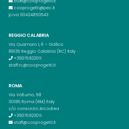
staff@cooprogetti.it
cooprogetti@pec.it
p.iva 00424850543
REGGIO CALABRIA
Via Quarnaro I, 6 – Gallico
89135 Reggio Calabria (RC) Italy
+39075923011
staff.rc@cooprogetti.it
ROMA
Via Volturno, 58
00185 Roma (RM) Italy
c/o consorzio Arcodrea
+39075923011
staff@cooprogetti.it