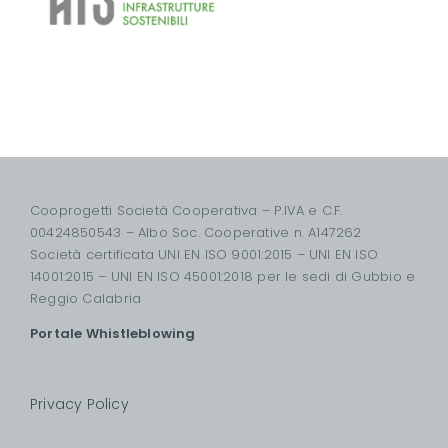
Cooprogetti Società Cooperativa – P.IVA e C.F.
00424850543 – Albo Soc. Cooperative n. A147262
Società certificata UNI EN ISO 9001:2015 – UNI EN ISO
14001:2015 – UNI EN ISO 45001:2018 per le sedi di Gubbio e
Reggio Calabria
Portale Whistleblowing
Privacy Policy