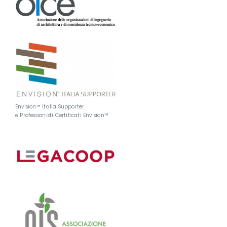
Envision™ Italia Supporter
e Professionisti Certificati Envision™