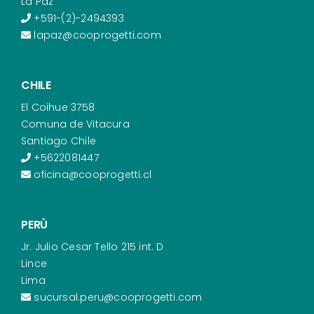
La Paz
+591-(2)-2494393
lapaz@cooprogetti.com
CHILE
El Coihue 3758
Comuna de Vitacura
Santiago Chile
+5622081447
oficina@cooprogetti.cl
PERÙ
Jr. Julio Cesar Tello 215 int. D
Lince
Lima
sucursal.peru@cooprogetti.com