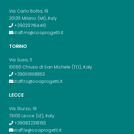
Via Carlo Botta, 19
20135 Milano (MI), Italy
+390297164410
staff.mi@cooprogetti.it
TORINO
Via Susa, 11
10050 Chiusa di San Michele (TO), Italy
+3901119118853
staff.to@cooprogetti.it
LECCE
Via Sturzo, 19
73100 Lecce (LE), Italy
+390832318193
staff.le@cooprogetti.it