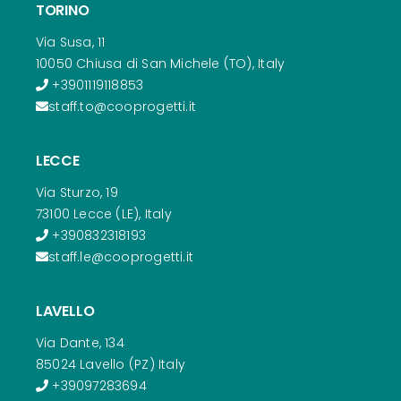
TORINO
Via Susa, 11
10050 Chiusa di San Michele (TO), Italy
+3901119118853
staff.to@cooprogetti.it
LECCE
Via Sturzo, 19
73100 Lecce (LE), Italy
+390832318193
staff.le@cooprogetti.it
LAVELLO
Via Dante, 134
85024 Lavello (PZ) Italy
+39097283694