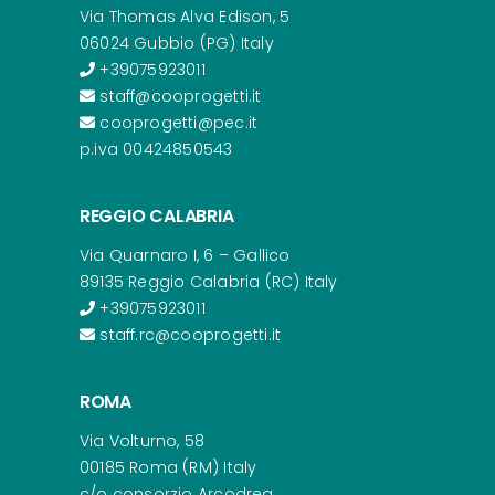
Via Thomas Alva Edison, 5
06024 Gubbio (PG) Italy
+39075923011
staff@cooprogetti.it
cooprogetti@pec.it
p.iva 00424850543
REGGIO CALABRIA
Via Quarnaro I, 6 – Gallico
89135 Reggio Calabria (RC) Italy
+39075923011
staff.rc@cooprogetti.it
ROMA
Via Volturno, 58
00185 Roma (RM) Italy
c/o consorzio Arcodrea