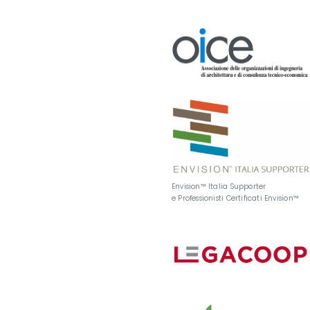
Envision™ Italia Supporter
e Professionisti Certificati Envision™