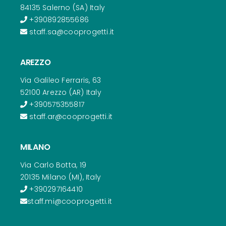
84135 Salerno (SA) Italy
+390892855686
staff.sa@cooprogetti.it
AREZZO
Via Galileo Ferraris, 63
52100 Arezzo (AR) Italy
+390575355817
staff.ar@cooprogetti.it
MILANO
Via Carlo Botta, 19
20135 Milano (MI), Italy
+390297164410
staff.mi@cooprogetti.it