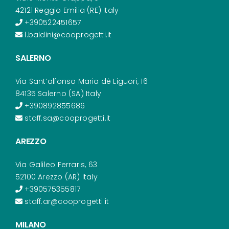
42121 Reggio Emilia (RE) Italy
+390522451657
l.baldini@cooprogetti.it
SALERNO
Via Sant’alfonso Maria dè Liguori, 16
84135 Salerno (SA) Italy
+390892855686
staff.sa@cooprogetti.it
AREZZO
Via Galileo Ferraris, 63
52100 Arezzo (AR) Italy
+390575355817
staff.ar@cooprogetti.it
MILANO