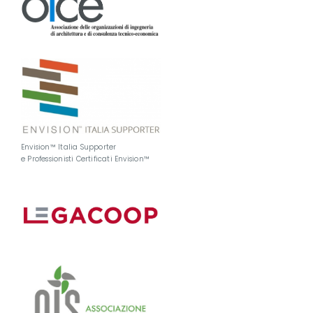
Envision™ Italia Supporter
e Professionisti Certificati Envision™