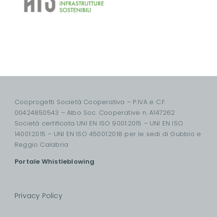
Cooprogetti Società Cooperativa – P.IVA e C.F.
00424850543 – Albo Soc. Cooperative n. A147262
Società certificata UNI EN ISO 9001:2015 – UNI EN ISO
14001:2015 – UNI EN ISO 45001:2018 per le sedi di Gubbio e
Reggio Calabria
Portale Whistleblowing
Privacy Policy