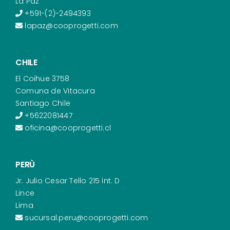
La Paz
+591-(2)-2494393
lapaz@cooprogetti.com
CHILE
El Coihue 3758
Comuna de Vitacura
Santiago Chile
+5622081447
oficina@cooprogetti.cl
PERÙ
Jr. Julio Cesar Tello 215 int. D
Lince
Lima
sucursal.peru@cooprogetti.com