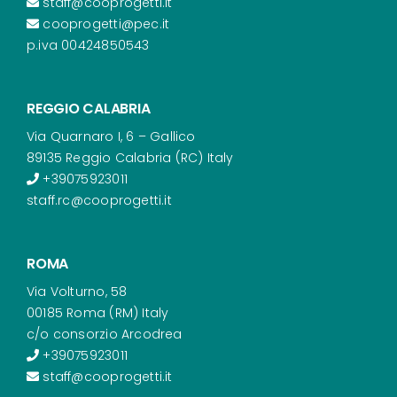
staff@cooprogetti.it
cooprogetti@pec.it
p.iva 00424850543
REGGIO CALABRIA
Via Quarnaro I, 6 – Gallico
89135 Reggio Calabria (RC) Italy
+39075923011
staff.rc@cooprogetti.it
ROMA
Via Volturno, 58
00185 Roma (RM) Italy
c/o consorzio Arcodrea
+39075923011
staff@cooprogetti.it