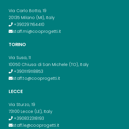
Via Carlo Botta, 19
20135 Milano (MI), Italy
+390297164410
staff.mi@cooprogetti.it
TORINO
Via Susa, 11
10050 Chiusa di San Michele (TO), Italy
+3901119118853
staff.to@cooprogetti.it
LECCE
Via Sturzo, 19
73100 Lecce (LE), Italy
+390832318193
staff.le@cooprogetti.it