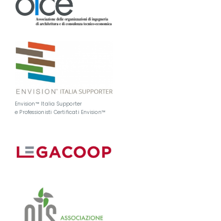
Envision™ Italia Supporter
e Professionisti Certificati Envision™