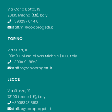
Via Carlo Botta, 19
20135 Milano (MI), Italy
+390297164410
staff.mi@cooprogetti.it
TORINO
Via Susa, 11
10050 Chiusa di San Michele (TO), Italy
+3901119118853
staff.to@cooprogetti.it
LECCE
Via Sturzo, 19
73100 Lecce (LE), Italy
+390832318193
staff.le@cooprogetti.it