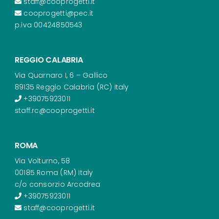
staff@cooprogetti.it
cooprogetti@pec.it
p.iva 00424850543
REGGIO CALABRIA
Via Quarnaro I, 6 – Gallico
89135 Reggio Calabria (RC) Italy
+39075923011
staff.rc@cooprogetti.it
ROMA
Via Volturno, 58
00185 Roma (RM) Italy
c/o consorzio Arcodrea
+39075923011
staff@cooprogetti.it