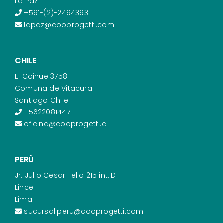
La Paz
+591-(2)-2494393
lapaz@cooprogetti.com
CHILE
El Coihue 3758
Comuna de Vitacura
Santiago Chile
+5622081447
oficina@cooprogetti.cl
PERÙ
Jr. Julio Cesar Tello 215 int. D
Lince
Lima
sucursal.peru@cooprogetti.com