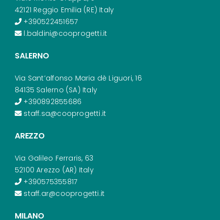
42121 Reggio Emilia (RE) Italy
+390522451657
l.baldini@cooprogetti.it
SALERNO
Via Sant’alfonso Maria dè Liguori, 16
84135 Salerno (SA) Italy
+390892855686
staff.sa@cooprogetti.it
AREZZO
Via Galileo Ferraris, 63
52100 Arezzo (AR) Italy
+390575355817
staff.ar@cooprogetti.it
MILANO