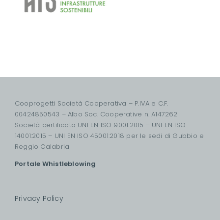
Cooprogetti Società Cooperativa – P.IVA e C.F.
00424850543 – Albo Soc. Cooperative n. A147262
Società certificata UNI EN ISO 9001:2015 – UNI EN ISO
14001:2015 – UNI EN ISO 45001:2018 per le sedi di Gubbio e
Reggio Calabria
Portale Whistleblowing
Privacy Policy