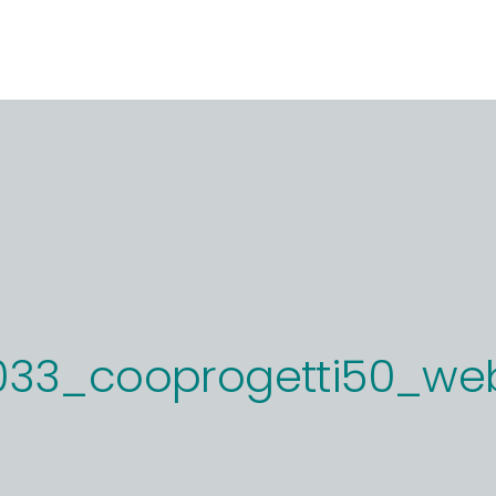
033_cooprogetti50_we