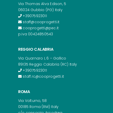
Via Thomas Alva Edison, 5
06024 Gubbio (PG) Italy
+39075923011
staff@cooprogetti.it
cooprogetti@pec.it
p.iva 00424850543
REGGIO CALABRIA
Via Quarnaro I, 6 – Gallico
89135 Reggio Calabria (RC) Italy
+39075923011
staff.rc@cooprogetti.it
ROMA
Via Volturno, 58
00185 Roma (RM) Italy
c/o consorzio Arcodrea