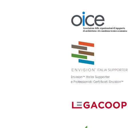
Envision™ Italia Supporter
e Professionisti Certificati Envision™