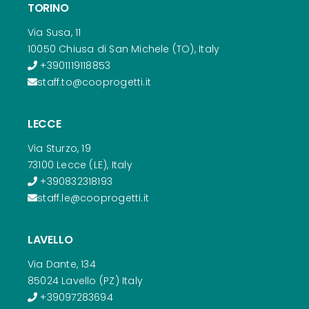
TORINO
Via Susa, 11
10050 Chiusa di San Michele (TO), Italy
+3901119118853
staff.to@cooprogetti.it
LECCE
Via Sturzo, 19
73100 Lecce (LE), Italy
+390832318193
staff.le@cooprogetti.it
LAVELLO
Via Dante, 134
85024 Lavello (PZ) Italy
+39097283694