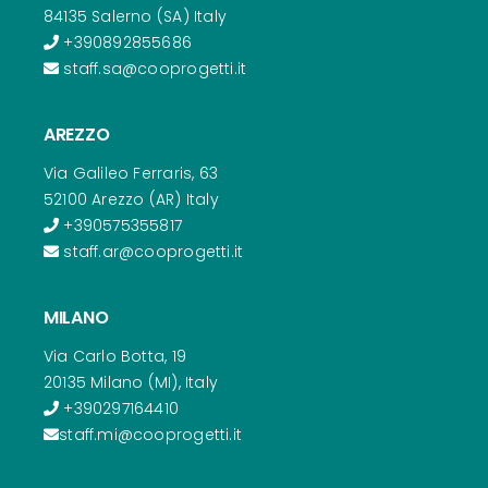
84135 Salerno (SA) Italy
+390892855686
staff.sa@cooprogetti.it
AREZZO
Via Galileo Ferraris, 63
52100 Arezzo (AR) Italy
+390575355817
staff.ar@cooprogetti.it
MILANO
Via Carlo Botta, 19
20135 Milano (MI), Italy
+390297164410
staff.mi@cooprogetti.it