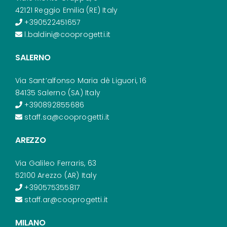
42121 Reggio Emilia (RE) Italy
+390522451657
l.baldini@cooprogetti.it
SALERNO
Via Sant’alfonso Maria dè Liguori, 16
84135 Salerno (SA) Italy
+390892855686
staff.sa@cooprogetti.it
AREZZO
Via Galileo Ferraris, 63
52100 Arezzo (AR) Italy
+390575355817
staff.ar@cooprogetti.it
MILANO