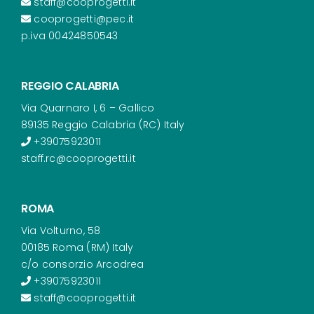
staff@cooprogetti.it
cooprogetti@pec.it
p.iva 00424850543
REGGIO CALABRIA
Via Quarnaro I, 6 – Gallico
89135 Reggio Calabria (RC) Italy
+39075923011
staff.rc@cooprogetti.it
ROMA
Via Volturno, 58
00185 Roma (RM) Italy
c/o consorzio Arcodrea
+39075923011
staff@cooprogetti.it