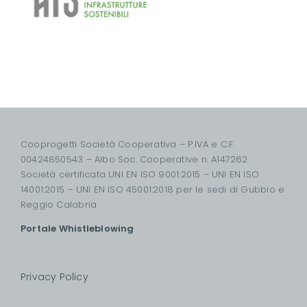
Cooprogetti Società Cooperativa – P.IVA e C.F.
00424850543 – Albo Soc. Cooperative n. A147262
Società certificata UNI EN ISO 9001:2015 – UNI EN ISO
14001:2015 – UNI EN ISO 45001:2018 per le sedi di Gubbio e
Reggio Calabria
Portale Whistleblowing
Privacy Policy