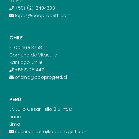
La Paz
+591-(2)-2494393
lapaz@cooprogetti.com
CHILE
El Coihue 3758
Comuna de Vitacura
Santiago Chile
+5622081447
oficina@cooprogetti.cl
PERÙ
Jr. Julio Cesar Tello 215 int. D
Lince
Lima
sucursal.peru@cooprogetti.com