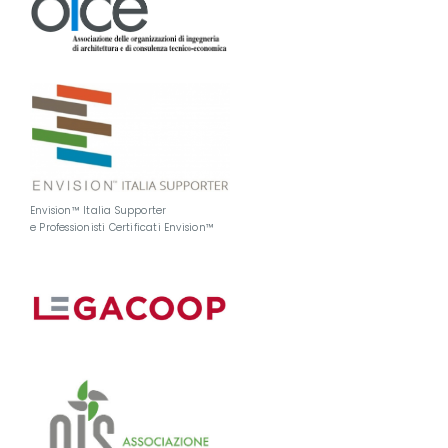
Envision™ Italia Supporter
e Professionisti Certificati Envision™