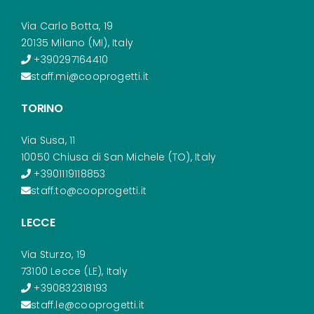
Via Carlo Botta, 19
20135 Milano (MI), Italy
+390297164410
staff.mi@cooprogetti.it
TORINO
Via Susa, 11
10050 Chiusa di San Michele (TO), Italy
+3901119118853
staff.to@cooprogetti.it
LECCE
Via Sturzo, 19
73100 Lecce (LE), Italy
+390832318193
staff.le@cooprogetti.it