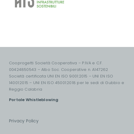
Cooprogetti Società Cooperativa – P.IVA e C.F.
00424850543 – Albo Soc. Cooperative n. A147262
Società certificata UNI EN ISO 9001:2015 – UNI EN ISO
14001:2015 – UNI EN ISO 45001:2018 per le sedi di Gubbio e
Reggio Calabria
Portale Whistleblowing
Privacy Policy