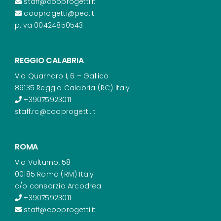
staff@cooprogetti.it
cooprogetti@pec.it
p.iva 00424850543
REGGIO CALABRIA
Via Quarnaro I, 6 – Gallico
89135 Reggio Calabria (RC) Italy
+39075923011
staff.rc@cooprogetti.it
ROMA
Via Volturno, 58
00185 Roma (RM) Italy
c/o consorzio Arcodrea
+39075923011
staff@cooprogetti.it