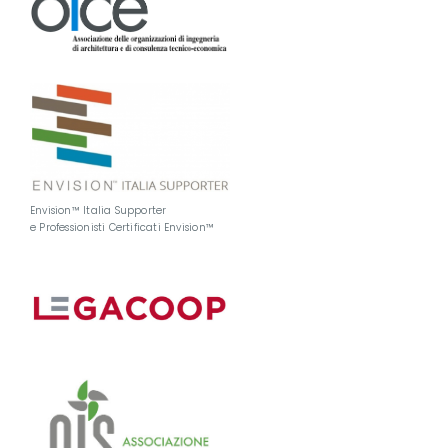
Envision™ Italia Supporter
e Professionisti Certificati Envision™