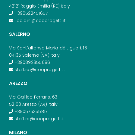
42121 Reggio Emilia (RE) Italy
+390522451657
l.baldini@cooprogetti.it
SALERNO
Via Sant’alfonso Maria dè Liguori, 16
84135 Salerno (SA) Italy
+390892855686
staff.sa@cooprogetti.it
AREZZO
Via Galileo Ferraris, 63
52100 Arezzo (AR) Italy
+390575355817
staff.ar@cooprogetti.it
MILANO