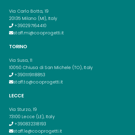
Via Carlo Botta, 19
20135 Milano (MI), Italy
+390297164410
staff.mi@cooprogetti.it
TORINO
Via Susa, 11
10050 Chiusa di San Michele (TO), Italy
+3901119118853
staff.to@cooprogetti.it
LECCE
Via Sturzo, 19
73100 Lecce (LE), Italy
+390832318193
staff.le@cooprogetti.it