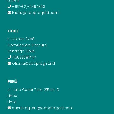
La Paz
+591-(2)-2494393
lapaz@cooprogetti.com
CHILE
El Coihue 3758
Comuna de Vitacura
Santiago Chile
+5622081447
oficina@cooprogetti.cl
PERÙ
Jr. Julio Cesar Tello 215 int. D
Lince
Lima
sucursal.peru@cooprogetti.com