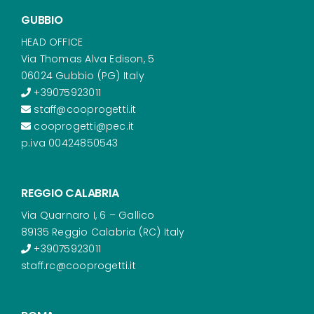
GUBBIO
HEAD OFFICE
Via Thomas Alva Edison, 5
06024 Gubbio (PG) Italy
+39075923011
staff@cooprogetti.it
cooprogetti@pec.it
p.iva 00424850543
REGGIO CALABRIA
Via Quarnaro I, 6 – Gallico
89135 Reggio Calabria (RC) Italy
+39075923011
staff.rc@cooprogetti.it