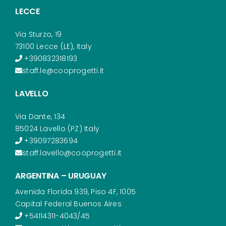
LECCE
Via Sturzo, 19
73100 Lecce (LE), Italy
+390832318193
staff.le@cooprogetti.it
LAVELLO
Via Dante, 134
85024 Lavello (PZ) Italy
+39097283694
staff.lavello@cooprogetti.it
ARGENTINA – URUGUAY
Avenida Florida 939, Piso 4F, 1005
Capital Federal Buenos Aires
+54114311-4043/45