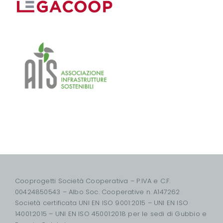
Cooprogetti Società Cooperativa – P.IVA e C.F.
00424850543 – Albo Soc. Cooperative n. A147262
Società certificata UNI EN ISO 9001:2015 – UNI EN ISO
14001:2015 – UNI EN ISO 45001:2018 per le sedi di Gubbio e