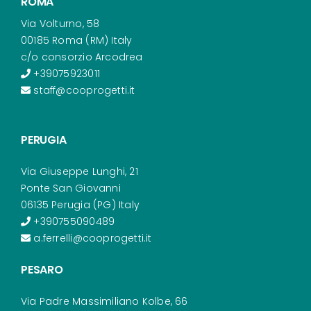
ROMA
Via Volturno, 58
00185 Roma (RM) Italy
c/o consorzio Arcodrea
+39075923011
staff@cooprogetti.it
PERUGIA
Via Giuseppe Lunghi, 21
Ponte San Giovanni
06135 Perugia (PG) Italy
+390755090489
a.ferrelli@cooprogetti.it
PESARO
Via Padre Massimiliano Kolbe, 66