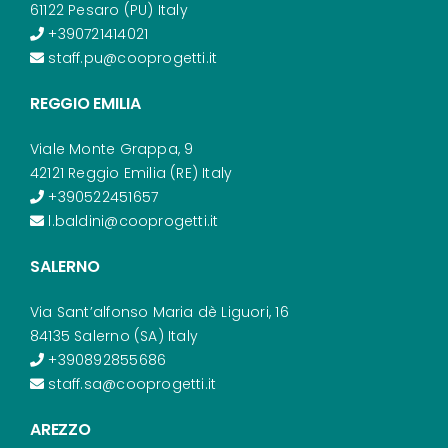
61122 Pesaro (PU) Italy
+390721414021
staff.pu@cooprogetti.it
REGGIO EMILIA
Viale Monte Grappa, 9
42121 Reggio Emilia (RE) Italy
+390522451657
l.baldini@cooprogetti.it
SALERNO
Via Sant’alfonso Maria dè Liguori, 16
84135 Salerno (SA) Italy
+390892855686
staff.sa@cooprogetti.it
AREZZO