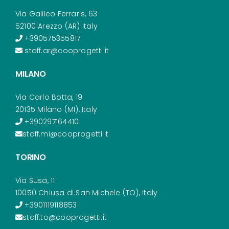
Via Galileo Ferraris, 63
52100 Arezzo (AR) Italy
+390575355817
staff.ar@cooprogetti.it
MILANO
Via Carlo Botta, 19
20135 Milano (MI), Italy
+390297164410
staff.mi@cooprogetti.it
TORINO
Via Susa, 11
10050 Chiusa di San Michele (TO), Italy
+3901119118853
staff.to@cooprogetti.it