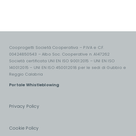
Cooprogetti Società Cooperativa – P.IVA e C.F.
00424850543 – Albo Soc. Cooperative n. A147262
Società certificata UNI EN ISO 9001:2015 – UNI EN ISO
14001:2015 – UNI EN ISO 45001:2018 per le sedi di Gubbio e
Reggio Calabria
Portale Whistleblowing
Privacy Policy
Cookie Policy