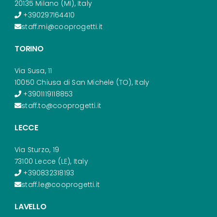
20135 Milano (MI), Italy
+390297164410
staff.mi@cooprogetti.it
TORINO
Via Susa, 11
10050 Chiusa di San Michele (TO), Italy
+3901119118853
staff.to@cooprogetti.it
LECCE
Via Sturzo, 19
73100 Lecce (LE), Italy
+390832318193
staff.le@cooprogetti.it
LAVELLO