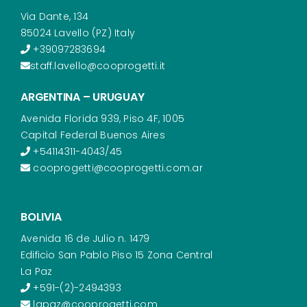
Via Dante, 134
85024 Lavello (PZ) Italy
+39097283694
staff.lavello@cooprogetti.it
ARGENTINA – URUGUAY
Avenida Florida 939, Piso 4F, 1005
Capital Federal Buenos Aires
+54114311-4043/45
cooprogetti@cooprogetti.com.ar
BOLIVIA
Avenida 16 de Julio n. 1479
Edificio San Pablo Piso 15 Zona Central
La Paz
+591-(2)-2494393
lapaz@cooprogetti.com