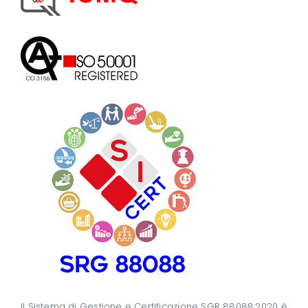
Il Sistema di Gestione e Certificazione SGR 88088:2020 è