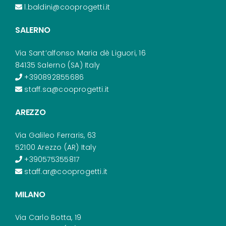
l.baldini@cooprogetti.it
SALERNO
Via Sant’alfonso Maria dè Liguori, 16
84135 Salerno (SA) Italy
+390892855686
staff.sa@cooprogetti.it
AREZZO
Via Galileo Ferraris, 63
52100 Arezzo (AR) Italy
+390575355817
staff.ar@cooprogetti.it
MILANO
Via Carlo Botta, 19