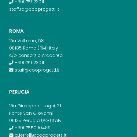
+39075923011
staff.rc@cooprogetti.it
ROMA
Via Volturno, 58
00185 Roma (RM) Italy
c/o consorzio Arcodrea
+39075923011
staff@cooprogetti.it
PERUGIA
Via Giuseppe Lunghi, 21
Ponte San Giovanni
06135 Perugia (PG) Italy
+390755090489
a.ferrelli@cooprogetti.it