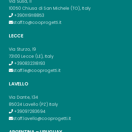
Via Susa, 11
10050 Chiusa di San Michele (TO), Italy
+3901119118853
staff.to@cooprogetti.it
LECCE
Via Sturzo, 19
73100 Lecce (LE), Italy
+390832318193
staff.le@cooprogetti.it
LAVELLO
Via Dante, 134
85024 Lavello (PZ) Italy
+39097283694
staff.lavello@cooprogetti.it
ARGENTINA – URUGUAY