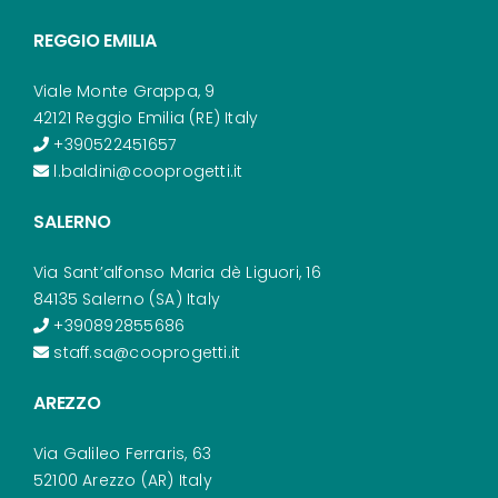
REGGIO EMILIA
Viale Monte Grappa, 9
42121 Reggio Emilia (RE) Italy
+390522451657
l.baldini@cooprogetti.it
SALERNO
Via Sant’alfonso Maria dè Liguori, 16
84135 Salerno (SA) Italy
+390892855686
staff.sa@cooprogetti.it
AREZZO
Via Galileo Ferraris, 63
52100 Arezzo (AR) Italy