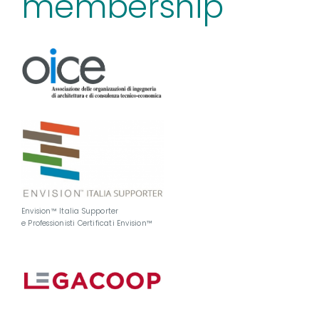
membership
Envision™ Italia Supporter
e Professionisti Certificati Envision™