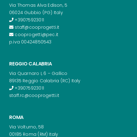
Via Thomas Alva Edison, 5
06024 Gubbio (PG) Italy
+39075923011
staff@cooprogetti.it
cooprogetti@pec.it
p.iva 00424850543
REGGIO CALABRIA
Via Quarnaro I, 6 – Gallico
89135 Reggio Calabria (RC) Italy
+39075923011
staff.rc@cooprogetti.it
ROMA
Via Volturno, 58
00185 Roma (RM) Italy