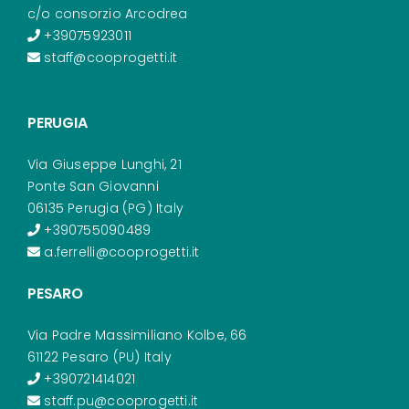
c/o consorzio Arcodrea
+39075923011
staff@cooprogetti.it
PERUGIA
Via Giuseppe Lunghi, 21
Ponte San Giovanni
06135 Perugia (PG) Italy
+390755090489
a.ferrelli@cooprogetti.it
PESARO
Via Padre Massimiliano Kolbe, 66
61122 Pesaro (PU) Italy
+390721414021
staff.pu@cooprogetti.it