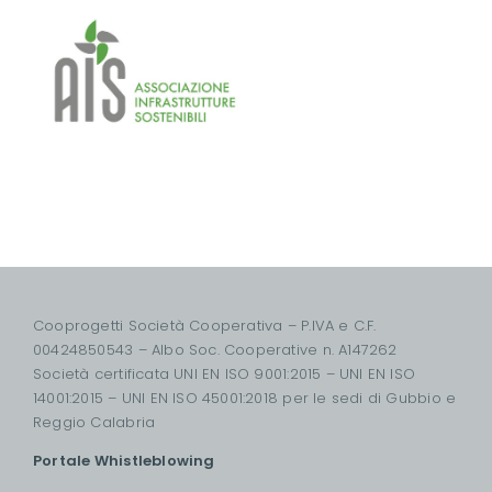
Cooprogetti Società Cooperativa – P.IVA e C.F.
00424850543 – Albo Soc. Cooperative n. A147262
Società certificata UNI EN ISO 9001:2015 – UNI EN ISO
14001:2015 – UNI EN ISO 45001:2018 per le sedi di Gubbio e
Reggio Calabria
Portale Whistleblowing