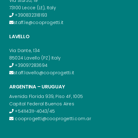
Via Sturzo, 19
73100 Lecce (LE), Italy
+390832318193
staff.le@cooprogetti.it
LAVELLO
Via Dante, 134
85024 Lavello (PZ) Italy
+39097283694
staff.lavello@cooprogetti.it
ARGENTINA – URUGUAY
Avenida Florida 939, Piso 4F, 1005
Capital Federal Buenos Aires
+54114311-4043/45
cooprogetti@cooprogetti.com.ar