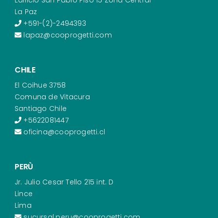
Edificio San Pablo Piso 15 Zona Central
La Paz
+591-(2)-2494393
lapaz@cooprogetti.com
CHILE
El Coihue 3758
Comuna de Vitacura
Santiago Chile
+5622081447
oficina@cooprogetti.cl
PERÙ
Jr. Julio Cesar Tello 215 int. D
Lince
Lima
sucursal.peru@cooprogetti.com