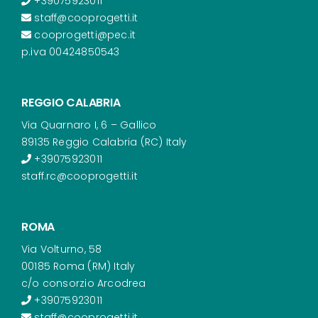
+39075923011
staff@cooprogetti.it
cooprogetti@pec.it
p.iva 00424850543
REGGIO CALABRIA
Via Quarnaro I, 6 – Gallico
89135 Reggio Calabria (RC) Italy
+39075923011
staff.rc@cooprogetti.it
ROMA
Via Volturno, 58
00185 Roma (RM) Italy
c/o consorzio Arcodrea
+39075923011
staff@cooprogetti.it