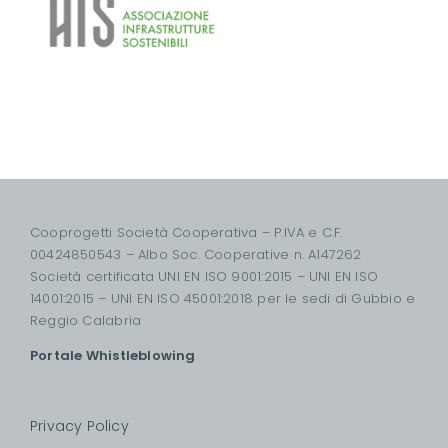
Cooprogetti Società Cooperativa – P.IVA e C.F.
00424850543 – Albo Soc. Cooperative n. A147262
Società certificata UNI EN ISO 9001:2015 – UNI EN ISO
14001:2015 – UNI EN ISO 45001:2018 per le sedi di Gubbio e
Reggio Calabria
Portale Whistleblowing
Privacy Policy