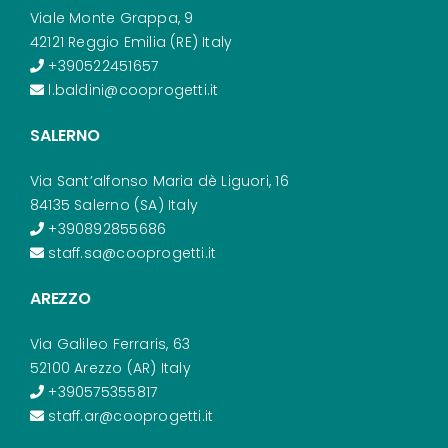
Viale Monte Grappa, 9
42121 Reggio Emilia (RE) Italy
+390522451657
l.baldini@cooprogetti.it
SALERNO
Via Sant’alfonso Maria dè Liguori, 16
84135 Salerno (SA) Italy
+390892855686
staff.sa@cooprogetti.it
AREZZO
Via Galileo Ferraris, 63
52100 Arezzo (AR) Italy
+390575355817
staff.ar@cooprogetti.it