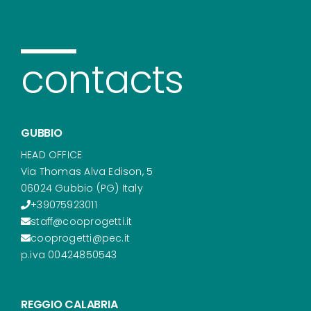
contacts
GUBBIO
HEAD OFFICE
Via Thomas Alva Edison, 5
06024 Gubbio (PG) Italy
+39075923011
staff@cooprogetti.it
cooprogetti@pec.it
p.iva 00424850543
REGGIO CALABRIA