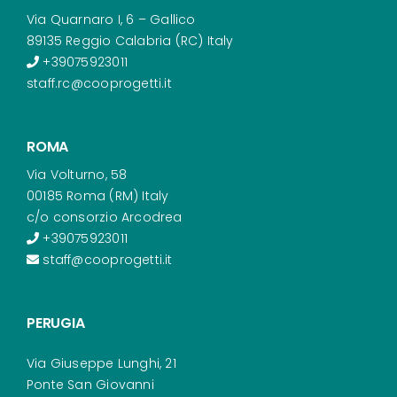
Via Quarnaro I, 6 – Gallico
89135 Reggio Calabria (RC) Italy
+39075923011
staff.rc@cooprogetti.it
ROMA
Via Volturno, 58
00185 Roma (RM) Italy
c/o consorzio Arcodrea
+39075923011
staff@cooprogetti.it
PERUGIA
Via Giuseppe Lunghi, 21
Ponte San Giovanni