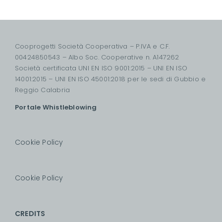
Cooprogetti Società Cooperativa – P.IVA e C.F.
00424850543 – Albo Soc. Cooperative n. A147262
Società certificata UNI EN ISO 9001:2015 – UNI EN ISO
14001:2015 – UNI EN ISO 45001:2018 per le sedi di Gubbio e
Reggio Calabria
Portale Whistleblowing
Cookie Policy
Cookie Policy
CREDITS