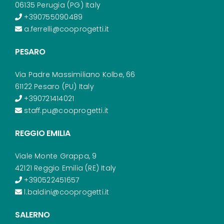
06135 Perugia (PG) Italy
+390755090489
a.ferrelli@cooprogetti.it
PESARO
Via Padre Massimiliano Kolbe, 66
61122 Pesaro (PU) Italy
+390721414021
staff.pu@cooprogetti.it
REGGIO EMILIA
Viale Monte Grappa, 9
42121 Reggio Emilia (RE) Italy
+390522451657
l.baldini@cooprogetti.it
SALERNO