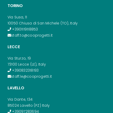
TORINO
Via Susa, 11
10050 Chiusa di San Michele (TO), Italy
+3901119118853
staff.to@cooprogetti.it
LECCE
Via Sturzo, 19
73100 Lecce (LE), Italy
+390832318193
staff.le@cooprogetti.it
LAVELLO
Via Dante, 134
85024 Lavello (PZ) Italy
+39097283694