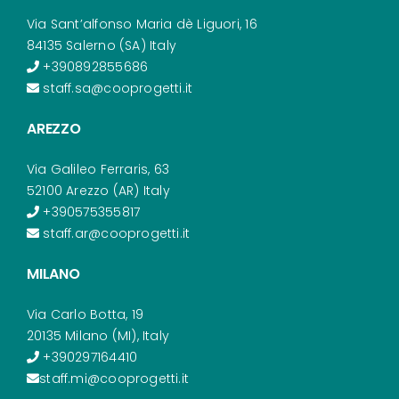
Via Sant’alfonso Maria dè Liguori, 16
84135 Salerno (SA) Italy
+390892855686
staff.sa@cooprogetti.it
AREZZO
Via Galileo Ferraris, 63
52100 Arezzo (AR) Italy
+390575355817
staff.ar@cooprogetti.it
MILANO
Via Carlo Botta, 19
20135 Milano (MI), Italy
+390297164410
staff.mi@cooprogetti.it