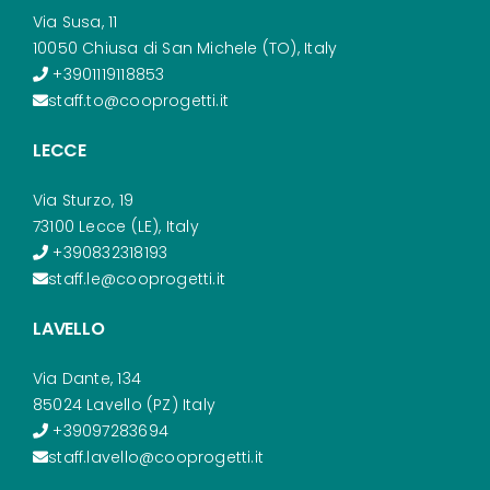
Via Susa, 11
10050 Chiusa di San Michele (TO), Italy
+3901119118853
staff.to@cooprogetti.it
LECCE
Via Sturzo, 19
73100 Lecce (LE), Italy
+390832318193
staff.le@cooprogetti.it
LAVELLO
Via Dante, 134
85024 Lavello (PZ) Italy
+39097283694
staff.lavello@cooprogetti.it