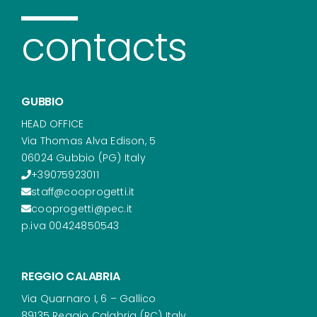
contacts
GUBBIO
HEAD OFFICE
Via Thomas Alva Edison, 5
06024 Gubbio (PG) Italy
+39075923011
staff@cooprogetti.it
cooprogetti@pec.it
p.iva 00424850543
REGGIO CALABRIA
Via Quarnaro I, 6 – Gallico
89135 Reggio Calabria (RC) Italy