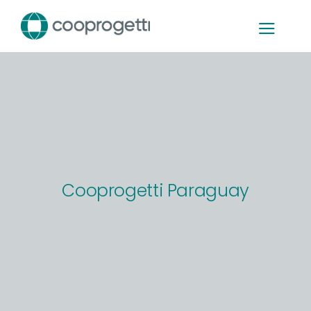
Skip
to
content
Cooprogetti Paraguay