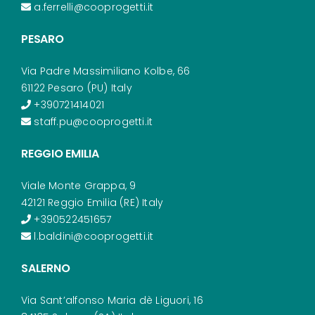
a.ferrelli@cooprogetti.it
PESARO
Via Padre Massimiliano Kolbe, 66
61122 Pesaro (PU) Italy
+390721414021
staff.pu@cooprogetti.it
REGGIO EMILIA
Viale Monte Grappa, 9
42121 Reggio Emilia (RE) Italy
+390522451657
l.baldini@cooprogetti.it
SALERNO
Via Sant’alfonso Maria dè Liguori, 16