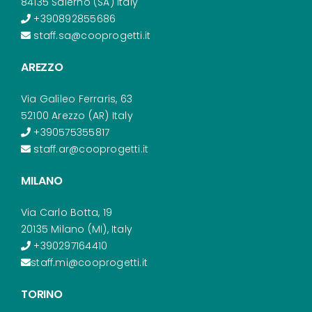
84135 Salerno (SA) Italy
+390892855686
staff.sa@cooprogetti.it
AREZZO
Via Galileo Ferraris, 63
52100 Arezzo (AR) Italy
+390575355817
staff.ar@cooprogetti.it
MILANO
Via Carlo Botta, 19
20135 Milano (MI), Italy
+390297164410
staff.mi@cooprogetti.it
TORINO