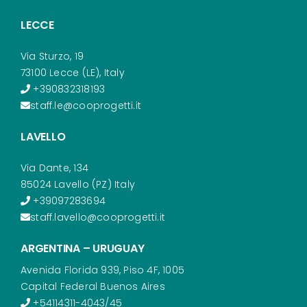
LECCE
Via Sturzo, 19
73100 Lecce (LE), Italy
+390832318193
staff.le@cooprogetti.it
LAVELLO
Via Dante, 134
85024 Lavello (PZ) Italy
+39097283694
staff.lavello@cooprogetti.it
ARGENTINA – URUGUAY
Avenida Florida 939, Piso 4F, 1005
Capital Federal Buenos Aires
+54114311-4043/45