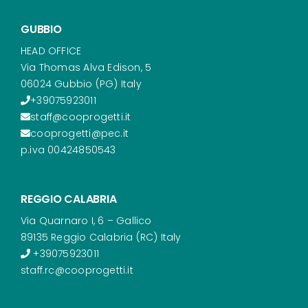
GUBBIO
HEAD OFFICE
Via Thomas Alva Edison, 5
06024 Gubbio (PG) Italy
+39075923011
staff@cooprogetti.it
cooprogetti@pec.it
p.iva 00424850543
REGGIO CALABRIA
Via Quarnaro I, 6 – Gallico
89135 Reggio Calabria (RC) Italy
+39075923011
staff.rc@cooprogetti.it