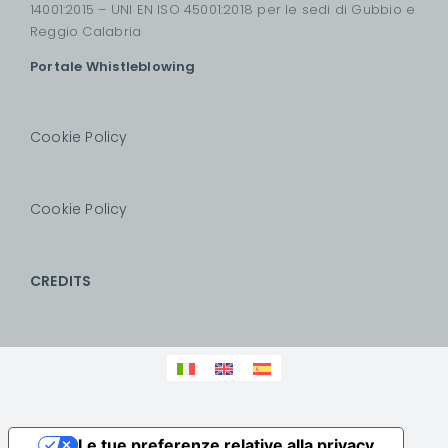
14001:2015 – UNI EN ISO 45001:2018 per le sedi di Gubbio e
Reggio Calabria
Portale Whistleblowing
Cookie Policy
Cookie Policy
CREDITS
Le tue preferenze relative alla privacy