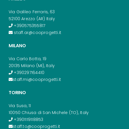
Via Galileo Ferraris, 63
52100 Arezzo (AR) Italy
+390575355817
staff.ar@cooprogetti.it
MILANO
Via Carlo Botta, 19
20135 Milano (MI), Italy
+390297164410
staff.mi@cooprogetti.it
TORINO
Via Susa, 11
10050 Chiusa di San Michele (TO), Italy
+3901119118853
staff.to@cooprogetti.it