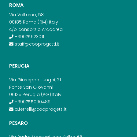
ROMA
Via Volturno, 58
00185 Roma (RM) Italy
c/o consorzio Arcodrea
+39075923011
staff@cooprogetti.it
PERUGIA
Via Giuseppe Lunghi, 21
Ponte San Giovanni
06135 Perugia (PG) Italy
+390755090489
a.ferrelli@cooprogetti.it
PESARO
Via Padre Massimiliano Kolbe, 66