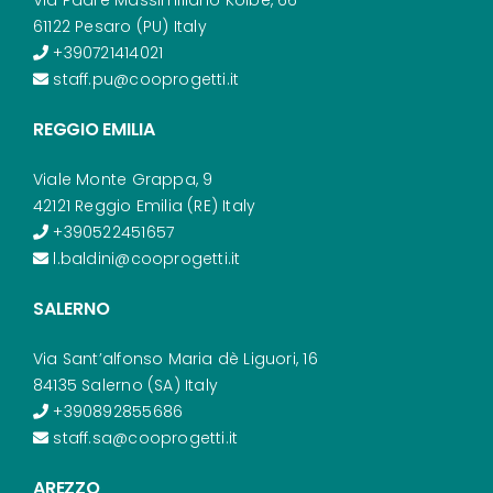
61122 Pesaro (PU) Italy
+390721414021
staff.pu@cooprogetti.it
REGGIO EMILIA
Viale Monte Grappa, 9
42121 Reggio Emilia (RE) Italy
+390522451657
l.baldini@cooprogetti.it
SALERNO
Via Sant’alfonso Maria dè Liguori, 16
84135 Salerno (SA) Italy
+390892855686
staff.sa@cooprogetti.it
AREZZO