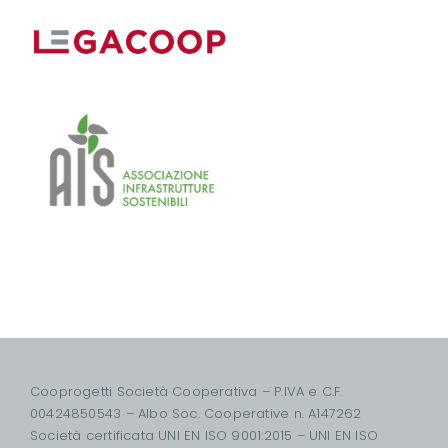
Cooprogetti Società Cooperativa – P.IVA e C.F.
00424850543 – Albo Soc. Cooperative n. A147262
Società certificata UNI EN ISO 9001:2015 – UNI EN ISO